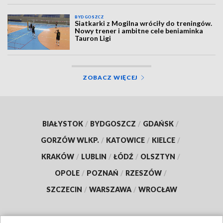
BYDGOSZCZ
Siatkarki z Mogilna wróciły do treningów.
Nowy trener i ambitne cele beniaminka
Tauron Ligi
ZOBACZ WIĘCEJ
BIAŁYSTOK
/
BYDGOSZCZ
/
GDAŃSK
/
GORZÓW WLKP.
/
KATOWICE
/
KIELCE
/
KRAKÓW
/
LUBLIN
/
ŁÓDŹ
/
OLSZTYN
/
OPOLE
/
POZNAŃ
/
RZESZÓW
/
SZCZECIN
/
WARSZAWA
/
WROCŁAW