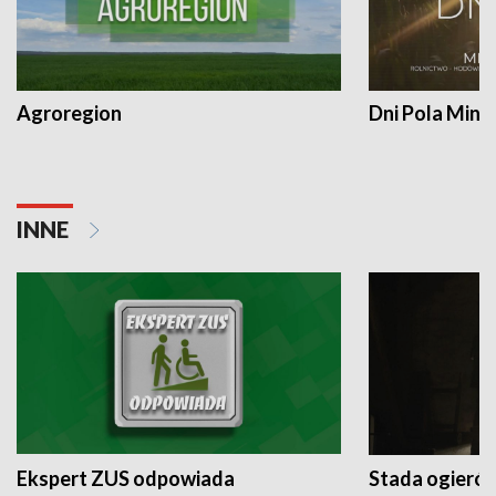
Agroregion
Dni Pola Min
INNE
Ekspert ZUS odpowiada
Stada ogieró