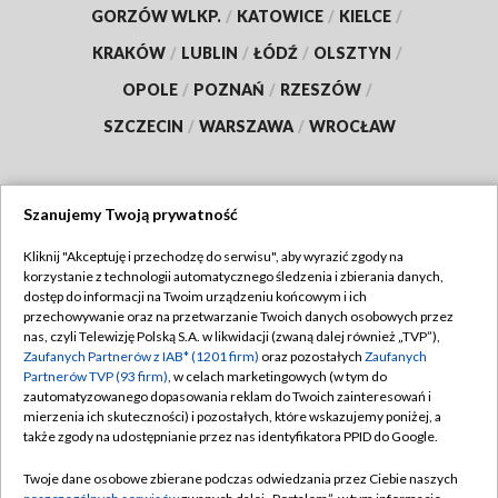
GORZÓW WLKP.
/
KATOWICE
/
KIELCE
/
KRAKÓW
/
LUBLIN
/
ŁÓDŹ
/
OLSZTYN
/
OPOLE
/
POZNAŃ
/
RZESZÓW
/
SZCZECIN
/
WARSZAWA
/
WROCŁAW
Szanujemy Twoją prywatność
Dołącz do nas:
Kliknij "Akceptuję i przechodzę do serwisu", aby wyrazić zgody na
korzystanie z technologii automatycznego śledzenia i zbierania danych,
TVP
dostęp do informacji na Twoim urządzeniu końcowym i ich
Abonament TVP
przechowywanie oraz na przetwarzanie Twoich danych osobowych przez
Regulamin TVP
nas, czyli Telewizję Polską S.A. w likwidacji (zwaną dalej również „TVP”),
Emisja w TVP
Polityka prywatności
Zaufanych Partnerów z IAB* (1201 firm)
oraz pozostałych
Zaufanych
Partnerów TVP (93 firm)
, w celach marketingowych (w tym do
Centrum informacji TVP
Moje zgody
zautomatyzowanego dopasowania reklam do Twoich zainteresowań i
mierzenia ich skuteczności) i pozostałych, które wskazujemy poniżej, a
Naziemna Telewizja Cyfrowa
Pomoc
także zgody na udostępnianie przez nas identyfikatora PPID do Google.
Sklep TVP
Biuro reklamy
Twoje dane osobowe zbierane podczas odwiedzania przez Ciebie naszych
Rada Programowa