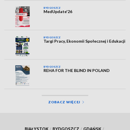
BYDGOSZCZ
MedUpdate'26
BYDGOSZCZ
Targi Pracy, Ekonomii Społecznej i Edukacji
BYDGOSZCZ
REHA FOR THE BLIND IN POLAND
ZOBACZ WIĘCEJ
BIAŁYSTOK
/
BYDGOSZCZ
/
GDAŃSK
/