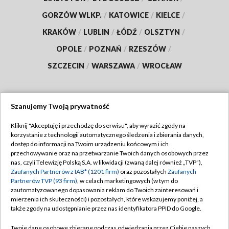
GORZÓW WLKP.
/
KATOWICE
/
KIELCE
/
KRAKÓW
/
LUBLIN
/
ŁÓDŹ
/
OLSZTYN
/
OPOLE
/
POZNAŃ
/
RZESZÓW
/
SZCZECIN
/
WARSZAWA
/
WROCŁAW
Szanujemy Twoją prywatność
Dołącz do nas:
Kliknij "Akceptuję i przechodzę do serwisu", aby wyrazić zgody na
korzystanie z technologii automatycznego śledzenia i zbierania danych,
TVP
dostęp do informacji na Twoim urządzeniu końcowym i ich
Abonament TVP
przechowywanie oraz na przetwarzanie Twoich danych osobowych przez
Regulamin TVP
nas, czyli Telewizję Polską S.A. w likwidacji (zwaną dalej również „TVP”),
Emisja w TVP
Polityka prywatności
Zaufanych Partnerów z IAB* (1201 firm)
oraz pozostałych
Zaufanych
Partnerów TVP (93 firm)
, w celach marketingowych (w tym do
Centrum informacji TVP
Moje zgody
zautomatyzowanego dopasowania reklam do Twoich zainteresowań i
mierzenia ich skuteczności) i pozostałych, które wskazujemy poniżej, a
Naziemna Telewizja Cyfrowa
Pomoc
także zgody na udostępnianie przez nas identyfikatora PPID do Google.
Sklep TVP
Biuro reklamy
Twoje dane osobowe zbierane podczas odwiedzania przez Ciebie naszych