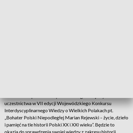
VII Wojewódzki Konkurs Interdyscyplinarny Wiedzy o Wielkich Polakach
29 listopada 2018 - 10 kwietnia 2019
Kujawsko-Pomorski Kurator Oświaty zaprasza uczniów klas
VI-VIII szkół podstawowych i klas III gimnazjalnych do
uczestnictwa w VII edycji Wojewódzkiego Konkursu
Interdyscyplinarnego Wiedzy o Wielkich Polakach pt.
„Bohater Polski Niepodległej Marian Rejewski – życie, dzieło
i pamięć na tle historii Polski XX i XXI wieku”. Będzie to
okazja do sprawdzenia swojej wiedzy z zakresu historii,