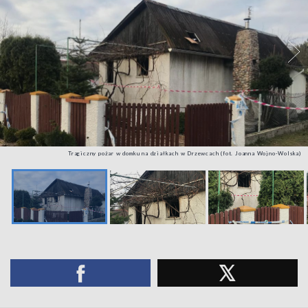
Tragiczny pożar w domku na działkach w Drzewcach (fot. Joanna Wojno-Wolska)