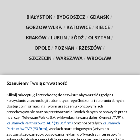
BIAŁYSTOK
/
BYDGOSZCZ
/
GDAŃSK
/
GORZÓW WLKP.
/
KATOWICE
/
KIELCE
/
KRAKÓW
/
LUBLIN
/
ŁÓDŹ
/
OLSZTYN
/
OPOLE
/
POZNAŃ
/
RZESZÓW
/
SZCZECIN
/
WARSZAWA
/
WROCŁAW
Szanujemy Twoją prywatność
Dołącz do nas:
Kliknij "Akceptuję i przechodzę do serwisu", aby wyrazić zgody na
korzystanie z technologii automatycznego śledzenia i zbierania danych,
TVP
dostęp do informacji na Twoim urządzeniu końcowym i ich
Abonament TVP
przechowywanie oraz na przetwarzanie Twoich danych osobowych przez
Regulamin TVP
nas, czyli Telewizję Polską S.A. w likwidacji (zwaną dalej również „TVP”),
Emisja w TVP
Polityka prywatności
Zaufanych Partnerów z IAB* (1201 firm)
oraz pozostałych
Zaufanych
Partnerów TVP (93 firm)
, w celach marketingowych (w tym do
Centrum informacji TVP
Moje zgody
zautomatyzowanego dopasowania reklam do Twoich zainteresowań i
mierzenia ich skuteczności) i pozostałych, które wskazujemy poniżej, a