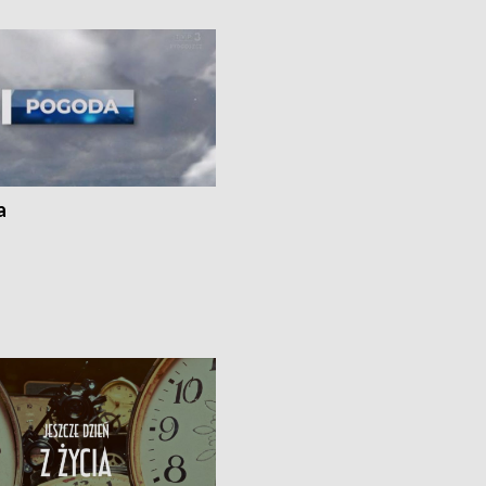
ato”
a