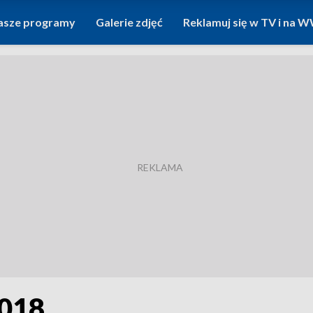
asze programy
Galerie zdjęć
Reklamuj się w TV i na
2018