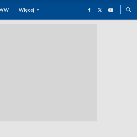
 WWW
Więcej