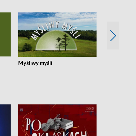
Myśliwy myśli
Spotkania z 