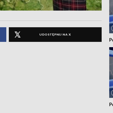
UDOSTĘPNIJ NA X
P
P