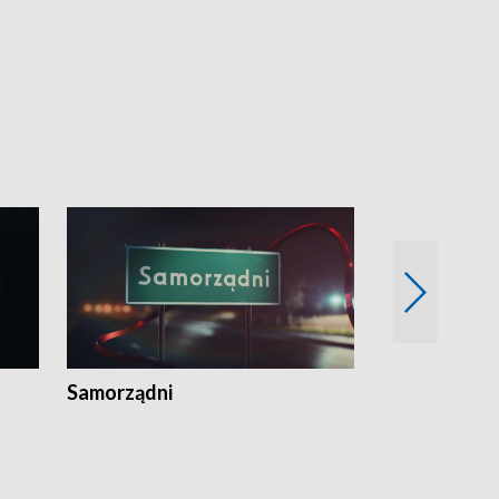
Samorządni
Wspólna sp