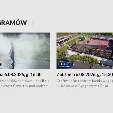
OGRAMÓW
ia 6.08.2026, g. 16.30
Zbliżenia 6.08.2026, g. 15.30
żar na Szwederowie – spalił się
Groźny pożar centrum handlowego 
ndlowy • Czwartek pod znakiem
ul. Kossaka w Bydgoszczy • Pesa
burz • Dobre prognozy dla
wyprodukuje nowoczesne,
 – rolnicy mogą liczyć na
energooszczędne pociągi dla Polregi
lony • Akcja porodowa na trasie
Zmiany w przepisach o pomocy
uń – pomógł policyjny patrol •
społecznej • Przed nami 10. jubileu
my na kolejną odsłonę programu
Festiwal Wisły