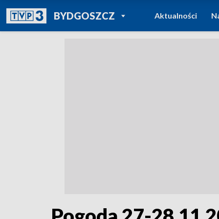
POWRÓT DO
BYDGOSZCZ
Aktualności
N
TVP REGIONY
Pogoda 27-28.11.