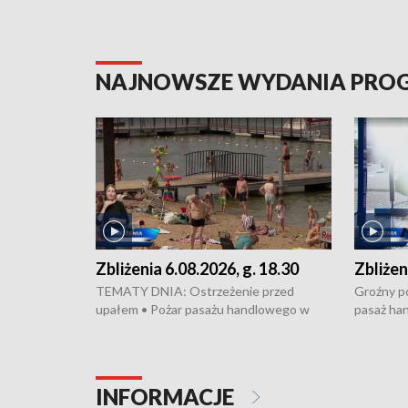
NAJNOWSZE WYDANIA PR
Zbliżenia 6.08.2026, g. 18.30
Zbliżen
TEMATY DNIA: Ostrzeżenie przed
Groźny po
upałem • Pożar pasażu handlowego w
pasaż ha
Bydgoszczy • Policja rozbiła lokalną siatkę
upałów i 
dealerską – grozi im do 12 lat więzienia •
kukurydzy
Akcja porodowa na trasie Rypin-Toruń –
wysokie p
pomógł policyjny patrol • Wyjątkowy
Rypin-Tor
INFORMACJE
projekt UMK w Toruniu
Zaprasza