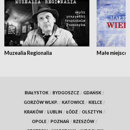
Muzealia Regionalia
Małe miejscow
BIAŁYSTOK
/
BYDGOSZCZ
/
GDAŃSK
/
GORZÓW WLKP.
/
KATOWICE
/
KIELCE
/
KRAKÓW
/
LUBLIN
/
ŁÓDŹ
/
OLSZTYN
/
OPOLE
/
POZNAŃ
/
RZESZÓW
/