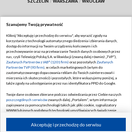
SZCZECIN
/
WARSZAWA
/
WROCŁAW
Szanujemy Twoją prywatność
Dołącz do nas:
Kliknij "Akceptuję i przechodzę do serwisu", aby wyrazić zgody na
korzystanie z technologii automatycznego śledzenia i zbierania danych,
TVP
dostęp do informacji na Twoim urządzeniu końcowym i ich
Abonament TVP
przechowywanie oraz na przetwarzanie Twoich danych osobowych przez
Regulamin TVP
nas, czyli Telewizję Polską S.A. w likwidacji (zwaną dalej również „TVP”),
Emisja w TVP
Polityka prywatności
Zaufanych Partnerów z IAB* (1201 firm)
oraz pozostałych
Zaufanych
Partnerów TVP (93 firm)
, w celach marketingowych (w tym do
Centrum informacji TVP
Moje zgody
zautomatyzowanego dopasowania reklam do Twoich zainteresowań i
mierzenia ich skuteczności) i pozostałych, które wskazujemy poniżej, a
Naziemna Telewizja Cyfrowa
Pomoc
także zgody na udostępnianie przez nas identyfikatora PPID do Google.
Sklep TVP
Biuro reklamy
Twoje dane osobowe zbierane podczas odwiedzania przez Ciebie naszych
Rada Programowa
Kontakt
poszczególnych serwisów
zwanych dalej „Portalem”, w tym informacje
zapisywane za pomocą technologii takich jak: pliki cookie, sygnalizatory
System NOS
WWW lub innych podobnych technologii umożliwiających świadczenie
dopasowanych i bezpiecznych usług, personalizację treści oraz reklam,
Informacje o nadawcy
Kanały
udostępnianie funkcji mediów społecznościowych oraz analizowanie
Akceptuję i przechodzę do serwisu
ruchu w Internecie.
Program dla prasy