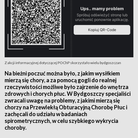
Z akcji informacyjnej dotyczącej POChP skorzystało wielu bydgoszczan
Na bieżni poczuć można było, z jakim wysiłkiem
mierzą się chory, a za pomocą gogli do realnej
rzeczywistości możliwe było zajrzenie do wnętrza
zdrowych i chorych płuc. W Bydgoszczy specjaliści
zwracali uwagę na problemy, z jakimi mierzą się
chorzy na Przewlekłą Obturacyjną Chorobę Płuc i
zachęcali do udziału w badaniach
spirometrycznych, w celu szybkiego wykrycia
choroby.