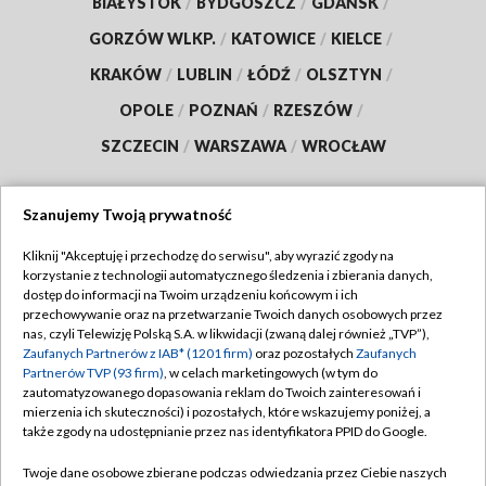
BIAŁYSTOK
/
BYDGOSZCZ
/
GDAŃSK
/
GORZÓW WLKP.
/
KATOWICE
/
KIELCE
/
KRAKÓW
/
LUBLIN
/
ŁÓDŹ
/
OLSZTYN
/
OPOLE
/
POZNAŃ
/
RZESZÓW
/
SZCZECIN
/
WARSZAWA
/
WROCŁAW
Szanujemy Twoją prywatność
Dołącz do nas:
Kliknij "Akceptuję i przechodzę do serwisu", aby wyrazić zgody na
korzystanie z technologii automatycznego śledzenia i zbierania danych,
dostęp do informacji na Twoim urządzeniu końcowym i ich
TVP
przechowywanie oraz na przetwarzanie Twoich danych osobowych przez
Abonament TVP
nas, czyli Telewizję Polską S.A. w likwidacji (zwaną dalej również „TVP”),
Regulamin TVP
Zaufanych Partnerów z IAB* (1201 firm)
oraz pozostałych
Zaufanych
Emisja w TVP
Polityka prywatności
Partnerów TVP (93 firm)
, w celach marketingowych (w tym do
zautomatyzowanego dopasowania reklam do Twoich zainteresowań i
Centrum informacji TVP
Moje zgody
mierzenia ich skuteczności) i pozostałych, które wskazujemy poniżej, a
także zgody na udostępnianie przez nas identyfikatora PPID do Google.
Naziemna Telewizja Cyfrowa
Pomoc
Sklep TVP
Twoje dane osobowe zbierane podczas odwiedzania przez Ciebie naszych
Biuro reklamy