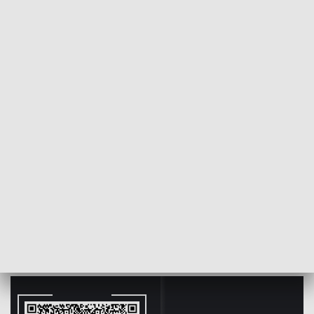
POWRÓT DO
BYDGOSZCZ
TVP REGIONY
POChP jest zabójcza. Lepiej zrobić
spirometrię i.. nie palić
2018-12-01
Mateusz Dul