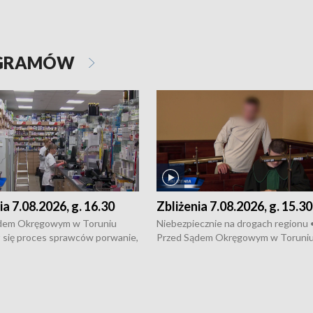
OGRAMÓW
ia 7.08.2026, g. 16.30
Zbliżenia 7.08.2026, g. 15.30
dem Okręgowym w Toruniu
Niebezpiecznie na drogach regionu 
 się proces sprawców porwanie,
Przed Sądem Okręgowym w Toruni
 tortur pod Grudziądzem • 3 mln
rozpoczął się proces sprawców por
 mogą wynosić straty po pożarze
pobicie i tortur pod Grudziądzem • 
Kossaka w Bydgoszczy •
o oszczędzanie wody • Ważne dla
cznie na drogach regionu •
rolników badania w Stacji Doświadcz
ąg sporu o pranie na bydgoskich
Oceny Odmian w Chrząstowie