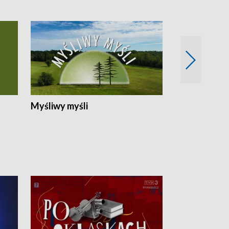
Myśliwy myśli
Spotkania z 