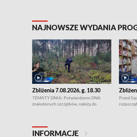
NAJNOWSZE WYDANIA PR
Zbliżenia 7.08.2026, g. 18.30
Zbliżen
TEMATY DNIA: Potwierdzono DNA
Przed Są
znalezionych szczątków, należą do
rozpoczął
zaginionej Jowity Zielińskiej • Tragiczny
pobicie i
finał prac serwisowych w studni w Solcu
zł - tyle
Kujawskim • Festiwal dziewięciu wzgórz
przy ul. 
w Chełmnie i Festiwal Wisły w kilku
Niebezpie
INFORMACJE
miastach regionu • Problem z realizacją
Dalszy ci