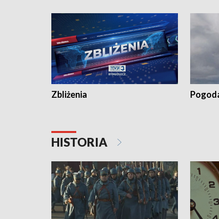
recept po spaleniu apteki w Bydgoszczy •
Kapuścis
Dalszy ciąg sąsiedzkiego sporu o
wywieszanie prania
Zbliżenia
Pogod
HISTORIA