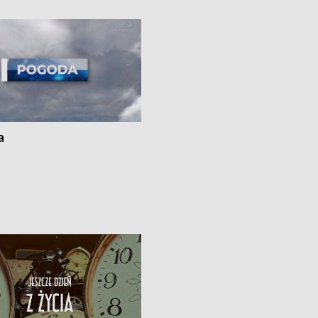
kach
a