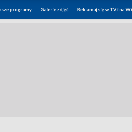
asze programy
Galerie zdjęć
Reklamuj się w TV i na