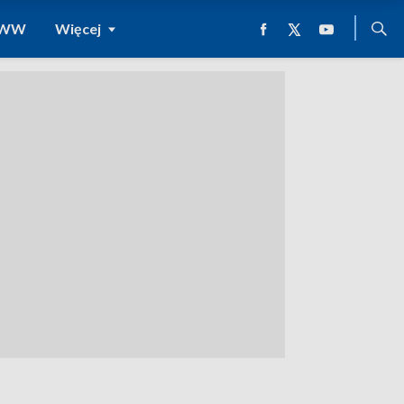
 WWW
Więcej