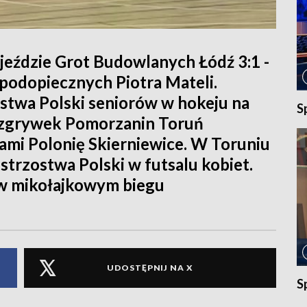
jeździe Grot Budowlanych Łódź 3:1 -
podopiecznych Piotra Mateli.
stwa Polski seniorów w hokeju na
S
rozgrywek Pomorzanin Toruń
ami Polonię Skierniewice. W Toruniu
trzostwa Polski w futsalu kobiet.
 w mikołajkowym biegu
UDOSTĘPNIJ NA X
S