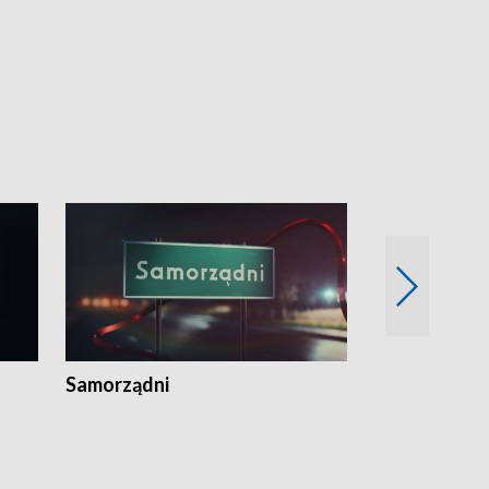
Samorządni
Wspólna sp