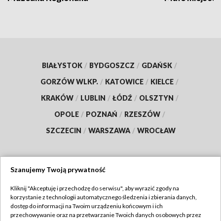
BIAŁYSTOK
/
BYDGOSZCZ
/
GDAŃSK
/
GORZÓW WLKP.
/
KATOWICE
/
KIELCE
/
KRAKÓW
/
LUBLIN
/
ŁÓDŹ
/
OLSZTYN
/
OPOLE
/
POZNAŃ
/
RZESZÓW
/
SZCZECIN
/
WARSZAWA
/
WROCŁAW
Szanujemy Twoją prywatność
Dołącz do nas:
Kliknij "Akceptuję i przechodzę do serwisu", aby wyrazić zgody na
korzystanie z technologii automatycznego śledzenia i zbierania danych,
TVP
dostęp do informacji na Twoim urządzeniu końcowym i ich
Abonament TVP
przechowywanie oraz na przetwarzanie Twoich danych osobowych przez
Regulamin TVP