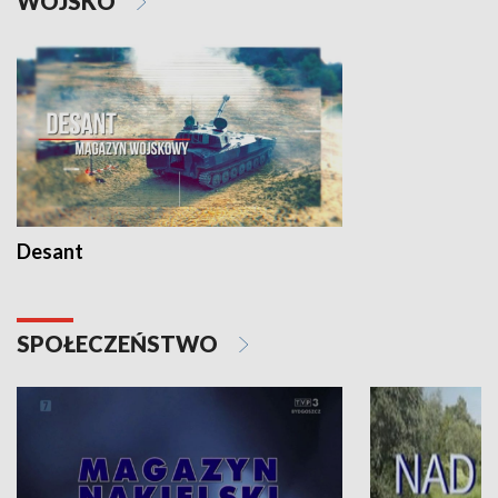
WOJSKO
Desant
SPOŁECZEŃSTWO