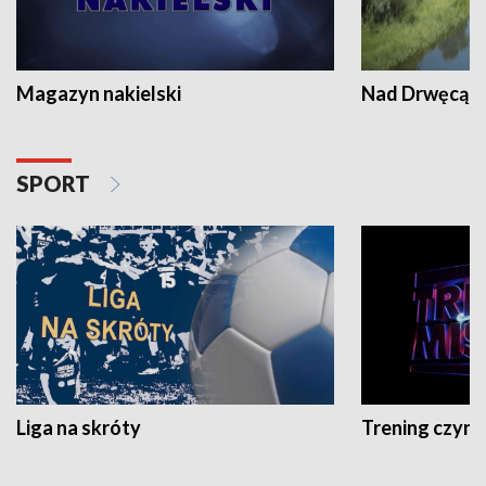
Magazyn nakielski
Nad Drwęcą
SPORT
Liga na skróty
Trening czyni 