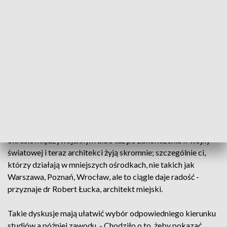
znajdą prace bez problemu i kontaktu nawet z urzędem
pracy, jeżeli są to studia techniczne czy w branży IT. Ci
absolwenci są bardzo poszukiwani na rynku pracy - zaznacza
Tomasz Zawiszewski, dyrektor Powiatowego Urzędu Pracy
w Bydgoszczy.
Podczas wtorkowej konferencji „Rozwiń skrzydła wiedzy"
młodzież spotkała się z przedstawicielami różnych
zawodów. Lekarz, polityk, architekt- uczniowie poznali
blaski i cienie kilkunastu profesji. - Skończył się czas
znakomitych przeliczników finansowych, takich jakie były w
okresie międzywojennym albo tuż po zakończeniu II wojny
światowej i teraz architekci żyją skromnie; szczególnie ci,
którzy działają w mniejszych ośrodkach, nie takich jak
Warszawa, Poznań, Wrocław, ale to ciągle daje radość -
przyznaje dr Robert Łucka, architekt miejski.
Takie dyskusje mają ułatwić wybór odpowiedniego kierunku
studiów a później zawodu. - Chodziło o to, żeby pokazać