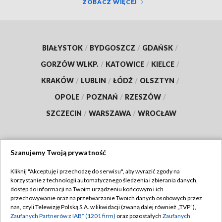
ZOBACZ WIĘCEJ
BIAŁYSTOK
/
BYDGOSZCZ
/
GDAŃSK
/
GORZÓW WLKP.
/
KATOWICE
/
KIELCE
/
KRAKÓW
/
LUBLIN
/
ŁÓDŹ
/
OLSZTYN
/
OPOLE
/
POZNAŃ
/
RZESZÓW
/
SZCZECIN
/
WARSZAWA
/
WROCŁAW
Szanujemy Twoją prywatność
Dołącz do nas:
Kliknij "Akceptuję i przechodzę do serwisu", aby wyrazić zgody na
korzystanie z technologii automatycznego śledzenia i zbierania danych,
TVP
dostęp do informacji na Twoim urządzeniu końcowym i ich
Abonament TVP
przechowywanie oraz na przetwarzanie Twoich danych osobowych przez
Regulamin TVP
nas, czyli Telewizję Polską S.A. w likwidacji (zwaną dalej również „TVP”),
Emisja w TVP
Polityka prywatności
Zaufanych Partnerów z IAB* (1201 firm)
oraz pozostałych
Zaufanych