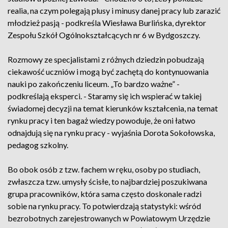
realia, na czym polegają plusy i minusy danej pracy lub zarazić
młodzież pasją - podkreśla Wiesława Burlińska, dyrektor
Zespołu Szkół Ogólnokształcących nr 6 w Bydgoszczy.
Rozmowy ze specjalistami z różnych dziedzin pobudzają
ciekawość uczniów i mogą być zachętą do kontynuowania
nauki po zakończeniu liceum. „To bardzo ważne” -
podkreślają eksperci. - Staramy się ich wspierać w takiej
świadomej decyzji na temat kierunków kształcenia, na temat
rynku pracy i ten bagaż wiedzy powoduje, że oni łatwo
odnajdują się na rynku pracy - wyjaśnia Dorota Sokołowska,
pedagog szkolny.
Bo obok osób z tzw. fachem w ręku, osoby po studiach,
zwłaszcza tzw. umysły ścisłe, to najbardziej poszukiwana
grupa pracowników, która sama często doskonale radzi
sobie na rynku pracy. To potwierdzają statystyki: wśród
bezrobotnych zarejestrowanych w Powiatowym Urzędzie