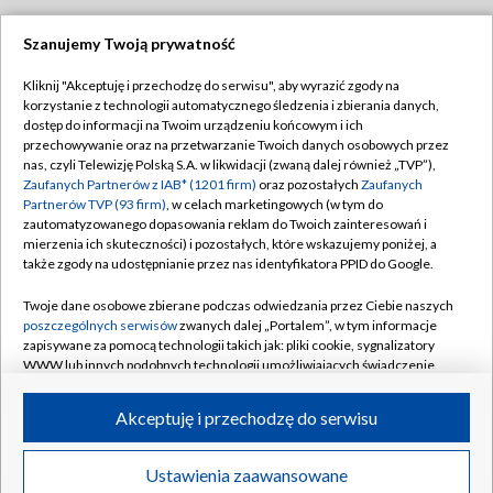
Szanujemy Twoją prywatność
Dołącz do nas:
Kliknij "Akceptuję i przechodzę do serwisu", aby wyrazić zgody na
korzystanie z technologii automatycznego śledzenia i zbierania danych,
TVP
dostęp do informacji na Twoim urządzeniu końcowym i ich
Abonament TVP
przechowywanie oraz na przetwarzanie Twoich danych osobowych przez
Regulamin TVP
nas, czyli Telewizję Polską S.A. w likwidacji (zwaną dalej również „TVP”),
Emisja w TVP
Polityka prywatności
Zaufanych Partnerów z IAB* (1201 firm)
oraz pozostałych
Zaufanych
Partnerów TVP (93 firm)
, w celach marketingowych (w tym do
Centrum informacji TVP
Moje zgody
zautomatyzowanego dopasowania reklam do Twoich zainteresowań i
mierzenia ich skuteczności) i pozostałych, które wskazujemy poniżej, a
Naziemna Telewizja Cyfrowa
Pomoc
także zgody na udostępnianie przez nas identyfikatora PPID do Google.
Sklep TVP
Biuro reklamy
Twoje dane osobowe zbierane podczas odwiedzania przez Ciebie naszych
Rada Programowa
Kontakt
poszczególnych serwisów
zwanych dalej „Portalem”, w tym informacje
zapisywane za pomocą technologii takich jak: pliki cookie, sygnalizatory
System NOS
WWW lub innych podobnych technologii umożliwiających świadczenie
dopasowanych i bezpiecznych usług, personalizację treści oraz reklam,
Informacje o nadawcy
Kanały
udostępnianie funkcji mediów społecznościowych oraz analizowanie
Akceptuję i przechodzę do serwisu
ruchu w Internecie.
Program dla prasy
©2026 Telewizja Polska S.A. w likwidacji
Biuro Reklamy
Twoje dane osobowe zbierane podczas odwiedzania przez Ciebie
Ustawienia zaawansowane
poszczególnych serwisów
na Portalu, takie jak adresy IP, identyfikatory