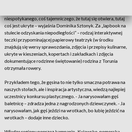
gęsinową, razem z córką Dominika i mężem Piotrem. - To jest
taki nowoczesny projekt, w którym chcieliśmy połączyć coś
niespotykanego, coś tajemniczego, że tutaj się otwiera, tutaj
coś jest ukryte – wyjaśnia Dominika Sztonyk. Za „lapbook na
stulecie odzyskania niepodległości” – rodzaj interaktywnej
teczki przypominającej papierowy teatrzyk (w środku
znajdują się wersy sprawozdania, zdjęcia i przepisy kulinarne,
ukryte w kieszeniach, kopertach i zakładkach i zdjęcia
dokumentujące rodzinne świętowanie) rodzina z Torunia
otrzymała rowery.
Przykładem tego, że gęsina to nie tylko smaczna potrawa na
naszych stołach, ale i inspiracja artystyczna, wiedzą najlepiej
uczestnicy konkursu plastycznego. - Ja narysowałam gęś
baletnicę – zdradza jedna z nagrodzonych dziewczynek. - Ja
narysowałam, jak gęś jeździ na wrotkach, bo lubię jeździć na
wrotkach – dodaje inne dziecko.
Władze regionu poprzez kampanię „Kujawsko-pomorska