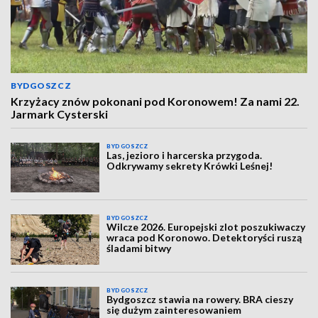
BYDGOSZCZ
Krzyżacy znów pokonani pod Koronowem! Za nami 22.
Jarmark Cysterski
BYDGOSZCZ
Las, jezioro i harcerska przygoda.
Odkrywamy sekrety Krówki Leśnej!
BYDGOSZCZ
Wilcze 2026. Europejski zlot poszukiwaczy
wraca pod Koronowo. Detektoryści ruszą
śladami bitwy
BYDGOSZCZ
Bydgoszcz stawia na rowery. BRA cieszy
się dużym zainteresowaniem