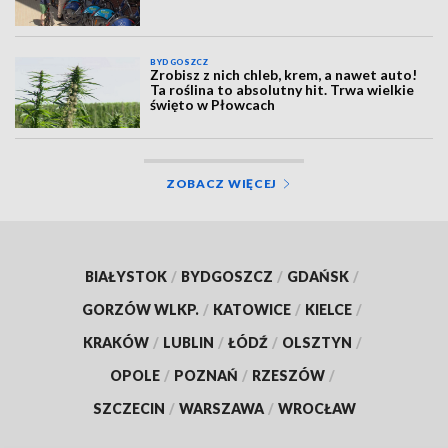
BYDGOSZCZ
Zrobisz z nich chleb, krem, a nawet auto!
Ta roślina to absolutny hit. Trwa wielkie
święto w Płowcach
ZOBACZ WIĘCEJ
BIAŁYSTOK
/
BYDGOSZCZ
/
GDAŃSK
/
GORZÓW WLKP.
/
KATOWICE
/
KIELCE
/
KRAKÓW
/
LUBLIN
/
ŁÓDŹ
/
OLSZTYN
/
OPOLE
/
POZNAŃ
/
RZESZÓW
/
SZCZECIN
/
WARSZAWA
/
WROCŁAW