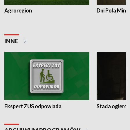
Agroregion
Dni Pola Min
INNE
Ekspert ZUS odpowiada
Stada ogieró