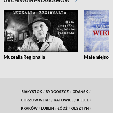
ARCHIWUM PROGRAMÓW
Muzealia Regionalia
Małe miejscow
BIAŁYSTOK
/
BYDGOSZCZ
/
GDAŃSK
/
GORZÓW WLKP.
/
KATOWICE
/
KIELCE
/
KRAKÓW
/
LUBLIN
/
ŁÓDŹ
/
OLSZTYN
/