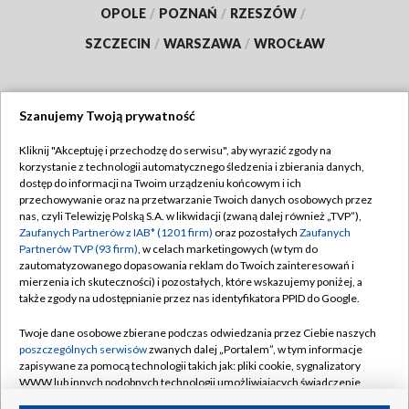
OPOLE
/
POZNAŃ
/
RZESZÓW
/
SZCZECIN
/
WARSZAWA
/
WROCŁAW
Szanujemy Twoją prywatność
Dołącz do nas:
Kliknij "Akceptuję i przechodzę do serwisu", aby wyrazić zgody na
korzystanie z technologii automatycznego śledzenia i zbierania danych,
TVP
dostęp do informacji na Twoim urządzeniu końcowym i ich
Abonament TVP
przechowywanie oraz na przetwarzanie Twoich danych osobowych przez
Regulamin TVP
nas, czyli Telewizję Polską S.A. w likwidacji (zwaną dalej również „TVP”),
Emisja w TVP
Polityka prywatności
Zaufanych Partnerów z IAB* (1201 firm)
oraz pozostałych
Zaufanych
Partnerów TVP (93 firm)
, w celach marketingowych (w tym do
Centrum informacji TVP
Moje zgody
zautomatyzowanego dopasowania reklam do Twoich zainteresowań i
mierzenia ich skuteczności) i pozostałych, które wskazujemy poniżej, a
Naziemna Telewizja Cyfrowa
Pomoc
także zgody na udostępnianie przez nas identyfikatora PPID do Google.
Sklep TVP
Biuro reklamy
Twoje dane osobowe zbierane podczas odwiedzania przez Ciebie naszych
Rada Programowa
Kontakt
poszczególnych serwisów
zwanych dalej „Portalem”, w tym informacje
zapisywane za pomocą technologii takich jak: pliki cookie, sygnalizatory
System NOS
WWW lub innych podobnych technologii umożliwiających świadczenie
dopasowanych i bezpiecznych usług, personalizację treści oraz reklam,
Informacje o nadawcy
Kanały