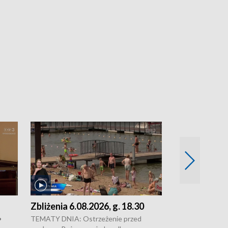
Zbliżenia 6.08.2026, g. 18.30
Zbliżenia 6.0
•
TEMATY DNIA: Ostrzeżenie przed
Groźny pożar na 