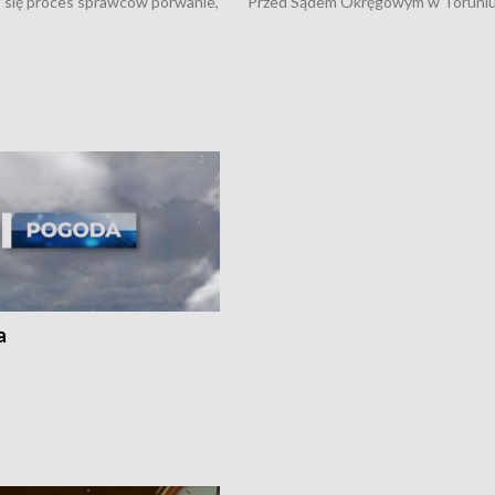
 się proces sprawców porwanie,
Przed Sądem Okręgowym w Toruni
 tortur pod Grudziądzem • 3 mln
rozpoczął się proces sprawców por
 mogą wynosić straty po pożarze
pobicie i tortur pod Grudziądzem • 
Kossaka w Bydgoszczy •
o oszczędzanie wody • Ważne dla
cznie na drogach regionu •
rolników badania w Stacji Doświadcz
ąg sporu o pranie na bydgoskich
Oceny Odmian w Chrząstowie
kach
a