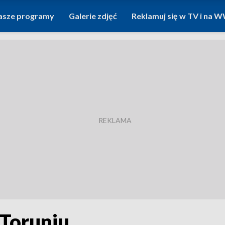
asze programy
Galerie zdjęć
Reklamuj się w TV i na
Toruniu