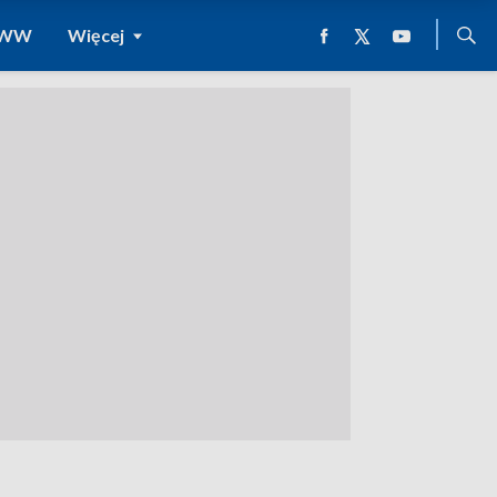
 WWW
Więcej