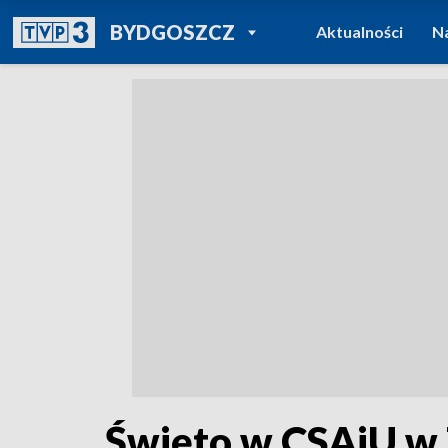
POWRÓT DO
BYDGOSZCZ
Aktualności
N
TVP REGIONY
Święto w CSAiU w 