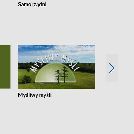
Samorządni
Wspólna sp
Myśliwy myśli
Spotkania z 