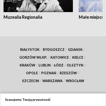
Muzealia Regionalia
Małe miejscow
BIAŁYSTOK
/
BYDGOSZCZ
/
GDAŃSK
/
GORZÓW WLKP.
/
KATOWICE
/
KIELCE
/
KRAKÓW
/
LUBLIN
/
ŁÓDŹ
/
OLSZTYN
/
OPOLE
/
POZNAŃ
/
RZESZÓW
/
SZCZECIN
/
WARSZAWA
/
WROCŁAW
Szanujemy Twoją prywatność
Dołącz do nas: