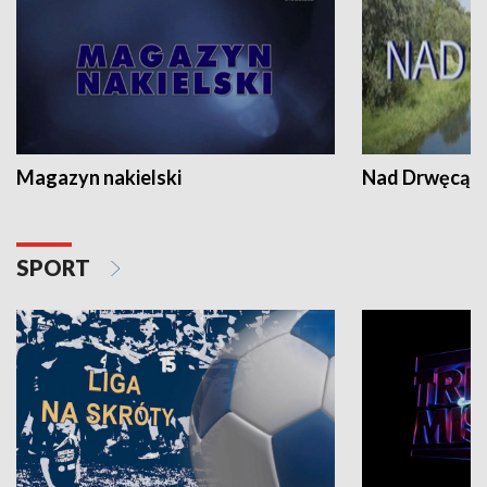
Magazyn nakielski
Nad Drwęcą
SPORT