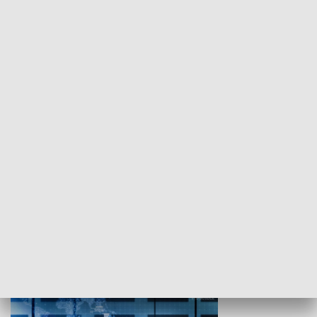
WYPOCZYNEK I REKREACJA
Studio lato
GOSPODARKA