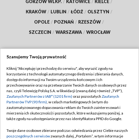
GORZÓW WLKP.
/
KATOWICE
/
KIELCE
/
KRAKÓW
/
LUBLIN
/
ŁÓDŹ
/
OLSZTYN
/
OPOLE
/
POZNAŃ
/
RZESZÓW
/
SZCZECIN
/
WARSZAWA
/
WROCŁAW
Szanujemy Twoją prywatność
Dołącz do nas:
Kliknij "Akceptuję i przechodzę do serwisu", aby wyrazić zgody na
korzystanie z technologii automatycznego śledzenia i zbierania danych,
TVP
dostęp do informacji na Twoim urządzeniu końcowym i ich
Abonament TVP
przechowywanie oraz na przetwarzanie Twoich danych osobowych przez
Regulamin TVP
nas, czyli Telewizję Polską S.A. w likwidacji (zwaną dalej również „TVP”),
Emisja w TVP
Polityka prywatności
Zaufanych Partnerów z IAB* (1201 firm)
oraz pozostałych
Zaufanych
Partnerów TVP (93 firm)
, w celach marketingowych (w tym do
Centrum informacji TVP
Moje zgody
zautomatyzowanego dopasowania reklam do Twoich zainteresowań i
mierzenia ich skuteczności) i pozostałych, które wskazujemy poniżej, a
Naziemna Telewizja Cyfrowa
Pomoc
także zgody na udostępnianie przez nas identyfikatora PPID do Google.
Sklep TVP
Biuro reklamy
Twoje dane osobowe zbierane podczas odwiedzania przez Ciebie naszych
Rada Programowa
Kontakt
poszczególnych serwisów
zwanych dalej „Portalem”, w tym informacje