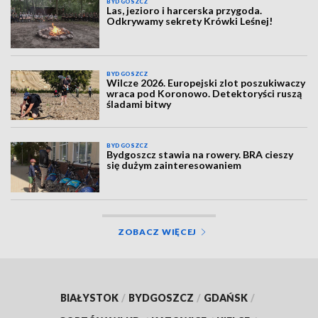
BYDGOSZCZ
Las, jezioro i harcerska przygoda.
Odkrywamy sekrety Krówki Leśnej!
BYDGOSZCZ
Wilcze 2026. Europejski zlot poszukiwaczy
wraca pod Koronowo. Detektoryści ruszą
śladami bitwy
BYDGOSZCZ
Bydgoszcz stawia na rowery. BRA cieszy
się dużym zainteresowaniem
ZOBACZ WIĘCEJ
BIAŁYSTOK
/
BYDGOSZCZ
/
GDAŃSK
/