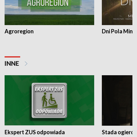
Agroregion
Dni Pola Min
INNE
Ekspert ZUS odpowiada
Stada ogieró