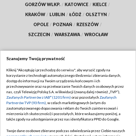
GORZÓW WLKP.
/
KATOWICE
/
KIELCE
/
KRAKÓW
/
LUBLIN
/
ŁÓDŹ
/
OLSZTYN
/
OPOLE
/
POZNAŃ
/
RZESZÓW
/
SZCZECIN
/
WARSZAWA
/
WROCŁAW
Szanujemy Twoją prywatność
Dołącz do nas:
Kliknij "Akceptuję i przechodzę do serwisu", aby wyrazić zgody na
korzystanie z technologii automatycznego śledzenia i zbierania danych,
TVP
dostęp do informacji na Twoim urządzeniu końcowym i ich
Abonament TVP
przechowywanie oraz na przetwarzanie Twoich danych osobowych przez
Regulamin TVP
nas, czyli Telewizję Polską S.A. w likwidacji (zwaną dalej również „TVP”),
Emisja w TVP
Polityka prywatności
Zaufanych Partnerów z IAB* (1201 firm)
oraz pozostałych
Zaufanych
Partnerów TVP (93 firm)
, w celach marketingowych (w tym do
Centrum informacji TVP
Moje zgody
zautomatyzowanego dopasowania reklam do Twoich zainteresowań i
mierzenia ich skuteczności) i pozostałych, które wskazujemy poniżej, a
Naziemna Telewizja Cyfrowa
Pomoc
także zgody na udostępnianie przez nas identyfikatora PPID do Google.
Sklep TVP
Biuro reklamy
Twoje dane osobowe zbierane podczas odwiedzania przez Ciebie naszych
Rada Programowa