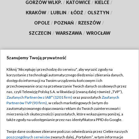
GORZÓW WLKP.
/
KATOWICE
/
KIELCE
/
KRAKÓW
/
LUBLIN
/
ŁÓDŹ
/
OLSZTYN
/
OPOLE
/
POZNAŃ
/
RZESZÓW
/
SZCZECIN
/
WARSZAWA
/
WROCŁAW
Szanujemy Twoją prywatność
Dołącz do nas:
Kliknij "Akceptuję i przechodzę do serwisu", aby wyrazić zgody na
korzystanie z technologii automatycznego śledzenia i zbierania danych,
TVP
dostęp do informacji na Twoim urządzeniu końcowym i ich
Abonament TVP
przechowywanie oraz na przetwarzanie Twoich danych osobowych przez
Regulamin TVP
nas, czyli Telewizję Polską S.A. w likwidacji (zwaną dalej również „TVP”),
Emisja w TVP
Polityka prywatności
Zaufanych Partnerów z IAB* (1201 firm)
oraz pozostałych
Zaufanych
Partnerów TVP (93 firm)
, w celach marketingowych (w tym do
Centrum informacji TVP
Moje zgody
zautomatyzowanego dopasowania reklam do Twoich zainteresowań i
mierzenia ich skuteczności) i pozostałych, które wskazujemy poniżej, a
Naziemna Telewizja Cyfrowa
Pomoc
także zgody na udostępnianie przez nas identyfikatora PPID do Google.
Sklep TVP
Biuro reklamy
Twoje dane osobowe zbierane podczas odwiedzania przez Ciebie naszych
Rada Programowa
Kontakt
poszczególnych serwisów
zwanych dalej „Portalem”, w tym informacje