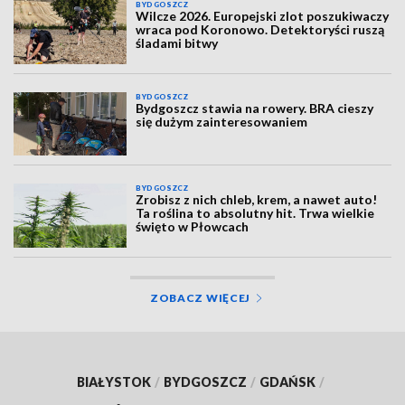
BYDGOSZCZ
Wilcze 2026. Europejski zlot poszukiwaczy
wraca pod Koronowo. Detektoryści ruszą
śladami bitwy
BYDGOSZCZ
Bydgoszcz stawia na rowery. BRA cieszy
się dużym zainteresowaniem
BYDGOSZCZ
Zrobisz z nich chleb, krem, a nawet auto!
Ta roślina to absolutny hit. Trwa wielkie
święto w Płowcach
ZOBACZ WIĘCEJ
BIAŁYSTOK
/
BYDGOSZCZ
/
GDAŃSK
/