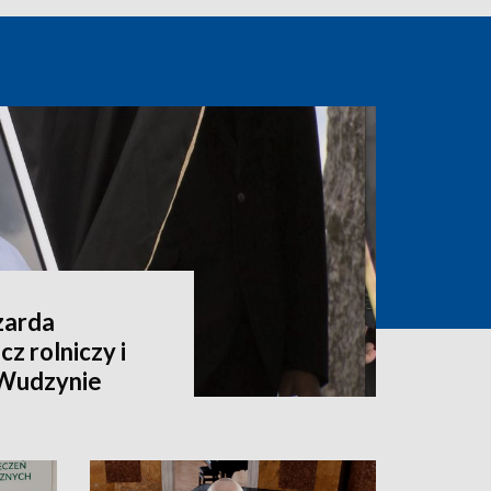
zarda
z rolniczy i
 Wudzynie