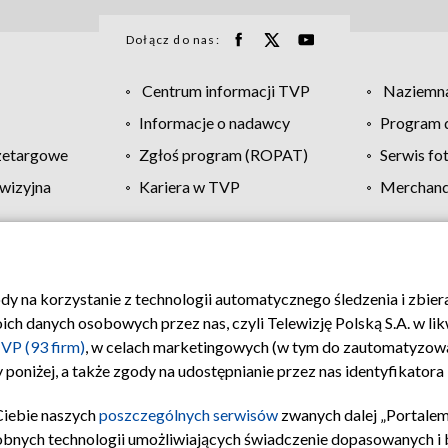
Dołącz do nas:
Centrum informacji TVP
Naziemna
Informacje o nadawcy
Program d
zetargowe
Zgłoś program (ROPAT)
Serwis fo
wizyjna
Kariera w TVP
Merchandi
Polityka prywatności
Moje zgody
Pomoc
Biuro re
ody na korzystanie z technologii automatycznego śledzenia i zbie
 danych osobowych przez nas, czyli Telewizję Polską S.A. w likw
VP (93 firm)
, w celach marketingowych (w tym do zautomatyzow
 poniżej, a także zgody na udostępnianie przez nas identyfikator
Ciebie naszych
poszczególnych serwisów
zwanych dalej „Portalem
obnych technologii umożliwiających świadczenie dopasowanych i be