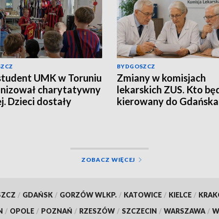
SZCZ
BYDGOSZCZ
student UMK w Toruniu
Zmiany w komisjach
nizował charytatywny
lekarskich ZUS. Kto bę
j. Dzieci dostały
kierowany do Gdańska 
nalne koszulki
Łodzi?
skie [zdjęcia]
ZOBACZ WIĘCEJ
SZCZ
/
GDAŃSK
/
GORZÓW WLKP.
/
KATOWICE
/
KIELCE
/
KRA
N
/
OPOLE
/
POZNAŃ
/
RZESZÓW
/
SZCZECIN
/
WARSZAWA
/
W