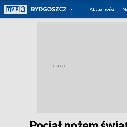
POWRÓT DO
BYDGOSZCZ
Aktualności
N
TVP REGIONY
Pociął nożem świąte