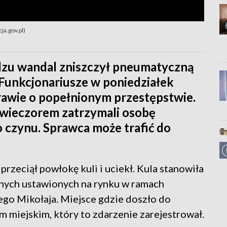
ja.gov.pl)
zu wandal zniszczył pneumatyczną
Funkcjonariusze w poniedziałek
prawie o popełnionym przestępstwie.
a wieczorem zatrzymali osobę
 czynu. Sprawca może trafić do
rzeciął powłokę kuli i uciekł. Kula stanowiła
znych ustawionych na rynku w ramach
go Mikołaja. Miejsce gdzie doszło do
m miejskim, który to zdarzenie zarejestrował.