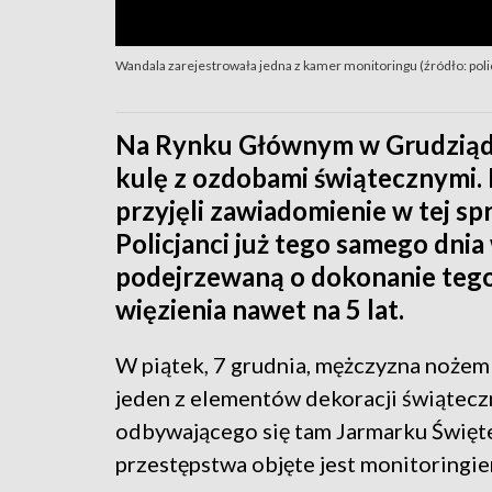
Wandala zarejestrowała jedna z kamer monitoringu (źródło: polic
Na Rynku Głównym w Grudziąd
kulę z ozdobami świątecznymi. 
przyjęli zawiadomienie w tej s
Policjanci już tego samego dni
podejrzewaną o dokonanie tego
więzienia nawet na 5 lat.
W piątek, 7 grudnia, mężczyzna nożem p
jeden z elementów dekoracji świątec
odbywającego się tam Jarmarku Święte
przestępstwa objęte jest monitoringie