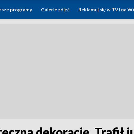
asze programy
Galerie zdjęć
Reklamuj się w TV i na
czną dekorację. Trafił ju