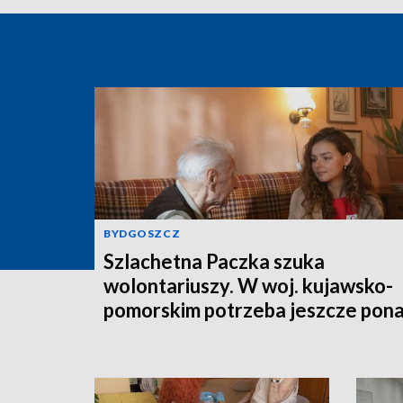
BYDGOSZCZ
Szlachetna Paczka szuka
wolontariuszy. W woj. kujawsko-
pomorskim potrzeba jeszcze pon
350 osób