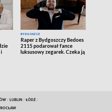
BYDGOSZCZ
Raper z Bydgoszczy Bedoes
dzie
2115 podarował fance
i
luksusowy zegarek. Czeka ją
podatek?
KÓW
/
LUBLIN
/
ŁÓDŹ
/
ROCŁAW