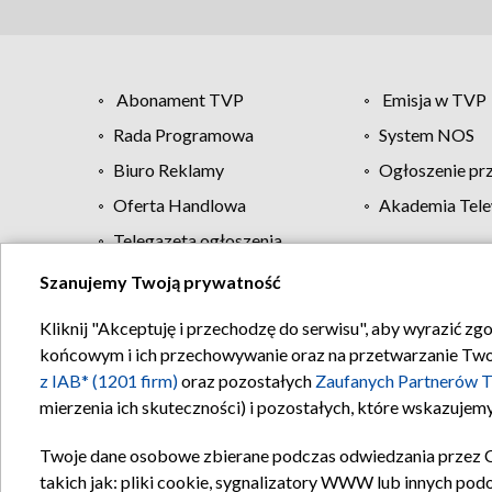
Abonament TVP
Emisja w TVP
Rada Programowa
System NOS
Biuro Reklamy
Ogłoszenie pr
Oferta Handlowa
Akademia Tele
Telegazeta ogłoszenia
Szanujemy Twoją prywatność
Regulamin TVP
Kliknij "Akceptuję i przechodzę do serwisu", aby wyrazić zg
końcowym i ich przechowywanie oraz na przetwarzanie Twoich
z IAB* (1201 firm)
oraz pozostałych
Zaufanych Partnerów T
mierzenia ich skuteczności) i pozostałych, które wskazujemy
Twoje dane osobowe zbierane podczas odwiedzania przez 
takich jak: pliki cookie, sygnalizatory WWW lub innych pod