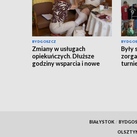
BYDGOSZCZ
BYDGO
Zmiany w usługach
Były 
opiekuńczych. Dłuższe
zorga
godziny wsparcia i nowe
turnie
obowiązki gmin
orygi
piłkar
BIAŁYSTOK
/
BYDGO
OLSZTY