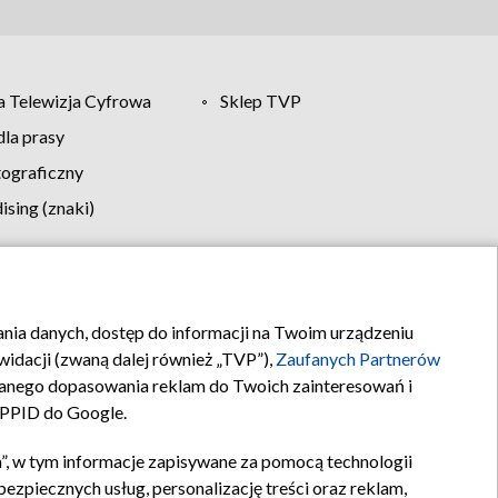
 Telewizja Cyfrowa
Sklep TVP
la prasy
tograficzny
sing (znaki)
klamy
Kontakt
rania danych, dostęp do informacji na Twoim urządzeniu
idacji (zwaną dalej również „TVP”),
Zaufanych Partnerów
anego dopasowania reklam do Twoich zainteresowań i
a PPID do Google.
”, w tym informacje zapisywane za pomocą technologii
zpiecznych usług, personalizację treści oraz reklam,