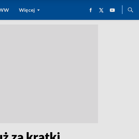
 WWW
Więcej
ż za kratki