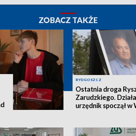
ZOBACZ TAKŻE
BYDGOSZCZ
Ostatnia droga Rys
Zarudzkiego. Działac
ad
urzędnik spoczął w