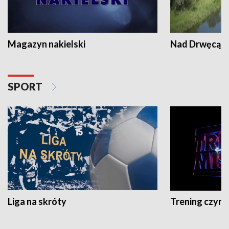
Magazyn nakielski
Nad Drwęcą
SPORT
Liga na skróty
Trening czyni 