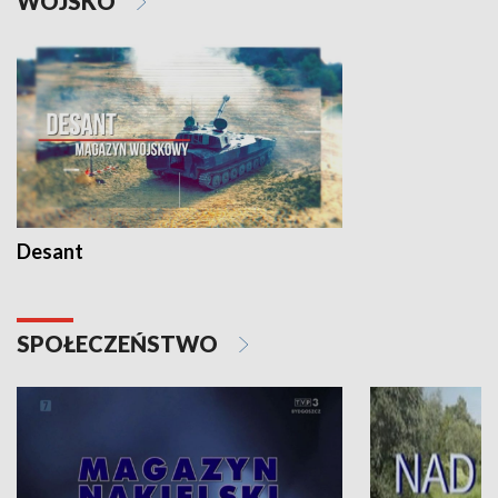
WOJSKO
Desant
SPOŁECZEŃSTWO