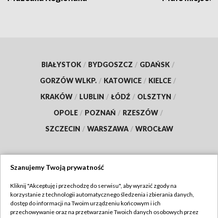
BIAŁYSTOK
/
BYDGOSZCZ
/
GDAŃSK
/
GORZÓW WLKP.
/
KATOWICE
/
KIELCE
/
KRAKÓW
/
LUBLIN
/
ŁÓDŹ
/
OLSZTYN
/
OPOLE
/
POZNAŃ
/
RZESZÓW
/
SZCZECIN
/
WARSZAWA
/
WROCŁAW
Szanujemy Twoją prywatność
Dołącz do nas:
Kliknij "Akceptuję i przechodzę do serwisu", aby wyrazić zgody na
korzystanie z technologii automatycznego śledzenia i zbierania danych,
TVP
dostęp do informacji na Twoim urządzeniu końcowym i ich
Abonament TVP
przechowywanie oraz na przetwarzanie Twoich danych osobowych przez
Regulamin TVP