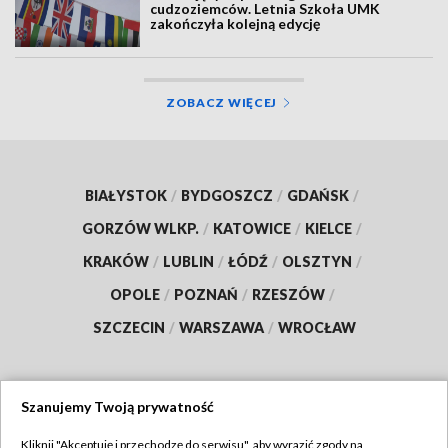
cudzoziemców. Letnia Szkoła UMK
zakończyła kolejną edycję
ZOBACZ WIĘCEJ
BIAŁYSTOK
/
BYDGOSZCZ
/
GDAŃSK
/
GORZÓW WLKP.
/
KATOWICE
/
KIELCE
/
KRAKÓW
/
LUBLIN
/
ŁÓDŹ
/
OLSZTYN
/
OPOLE
/
POZNAŃ
/
RZESZÓW
/
SZCZECIN
/
WARSZAWA
/
WROCŁAW
Szanujemy Twoją prywatność
Dołącz do nas:
Kliknij "Akceptuję i przechodzę do serwisu", aby wyrazić zgody na