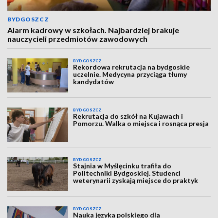
BYDGOSZCZ
Alarm kadrowy w szkołach. Najbardziej brakuje
nauczycieli przedmiotów zawodowych
BYDGOSZCZ
Rekordowa rekrutacja na bydgoskie
uczelnie. Medycyna przyciąga tłumy
kandydatów
BYDGOSZCZ
Rekrutacja do szkół na Kujawach i
Pomorzu. Walka o miejsca i rosnąca presja
BYDGOSZCZ
Stajnia w Myślęcinku trafiła do
Politechniki Bydgoskiej. Studenci
weterynarii zyskają miejsce do praktyk
BYDGOSZCZ
Nauka języka polskiego dla