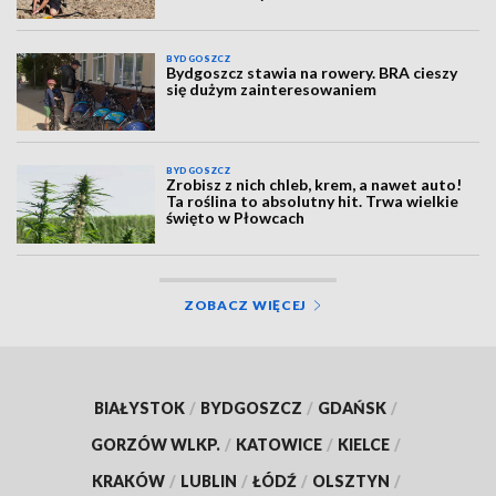
BYDGOSZCZ
Bydgoszcz stawia na rowery. BRA cieszy
się dużym zainteresowaniem
BYDGOSZCZ
Zrobisz z nich chleb, krem, a nawet auto!
Ta roślina to absolutny hit. Trwa wielkie
święto w Płowcach
ZOBACZ WIĘCEJ
BIAŁYSTOK
/
BYDGOSZCZ
/
GDAŃSK
/
GORZÓW WLKP.
/
KATOWICE
/
KIELCE
/
KRAKÓW
/
LUBLIN
/
ŁÓDŹ
/
OLSZTYN
/