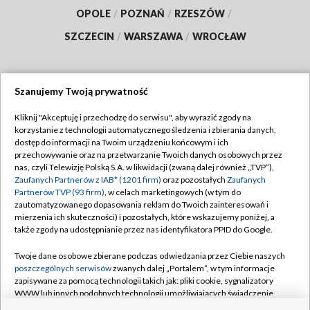
OPOLE
/
POZNAŃ
/
RZESZÓW
/
SZCZECIN
/
WARSZAWA
/
WROCŁAW
Szanujemy Twoją prywatność
Dołącz do nas:
Kliknij "Akceptuję i przechodzę do serwisu", aby wyrazić zgody na
korzystanie z technologii automatycznego śledzenia i zbierania danych,
TVP
dostęp do informacji na Twoim urządzeniu końcowym i ich
Abonament TVP
przechowywanie oraz na przetwarzanie Twoich danych osobowych przez
Regulamin TVP
nas, czyli Telewizję Polską S.A. w likwidacji (zwaną dalej również „TVP”),
Emisja w TVP
Polityka prywatności
Zaufanych Partnerów z IAB* (1201 firm)
oraz pozostałych
Zaufanych
Partnerów TVP (93 firm)
, w celach marketingowych (w tym do
Centrum informacji TVP
Moje zgody
zautomatyzowanego dopasowania reklam do Twoich zainteresowań i
mierzenia ich skuteczności) i pozostałych, które wskazujemy poniżej, a
Naziemna Telewizja Cyfrowa
Pomoc
także zgody na udostępnianie przez nas identyfikatora PPID do Google.
Sklep TVP
Biuro reklamy
Twoje dane osobowe zbierane podczas odwiedzania przez Ciebie naszych
Rada Programowa
Kontakt
poszczególnych serwisów
zwanych dalej „Portalem”, w tym informacje
zapisywane za pomocą technologii takich jak: pliki cookie, sygnalizatory
System NOS
WWW lub innych podobnych technologii umożliwiających świadczenie
dopasowanych i bezpiecznych usług, personalizację treści oraz reklam,