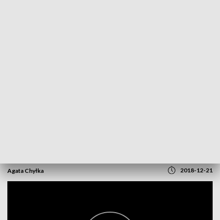
POWRÓT DO
BYDGOSZCZ
TVP REGIONY
Niezwykła szopka. Największa w mieście
2018-12-21
Agata Chyłka