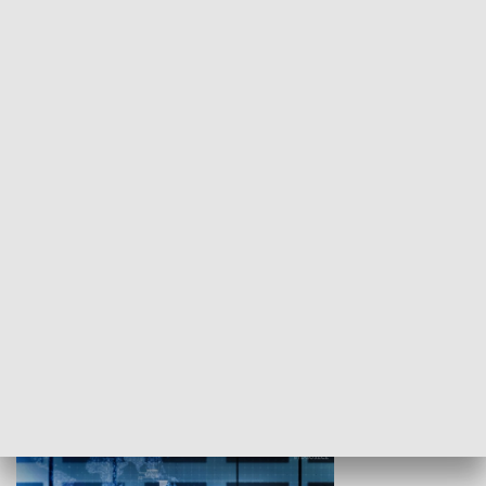
WYPOCZYNEK I REKREACJA
Studio lato
GOSPODARKA