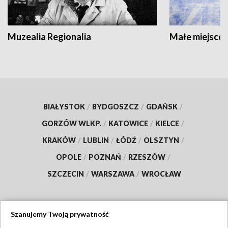
Muzealia Regionalia
Małe miejscow
BIAŁYSTOK
/
BYDGOSZCZ
/
GDAŃSK
/
GORZÓW WLKP.
/
KATOWICE
/
KIELCE
/
KRAKÓW
/
LUBLIN
/
ŁÓDŹ
/
OLSZTYN
/
OPOLE
/
POZNAŃ
/
RZESZÓW
/
SZCZECIN
/
WARSZAWA
/
WROCŁAW
Szanujemy Twoją prywatność
Dołącz do nas: