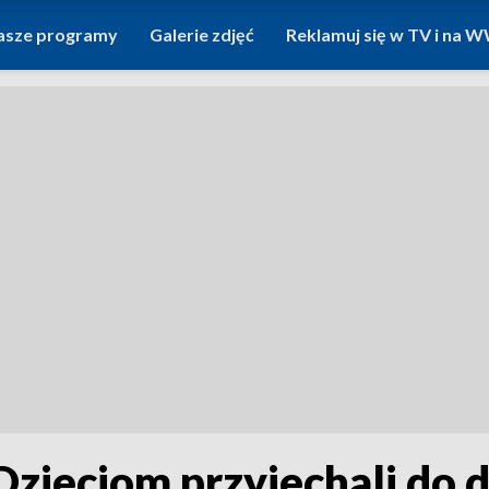
asze programy
Galerie zdjęć
Reklamuj się w TV i na
 Dzieciom przyjechali do 