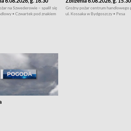
ia 6.08.2026, g. 16.30
Zbliżenia 6.08.2026, g. 15.30
żar na Szwederowie – spalił się
Groźny pożar centrum handlowego 
ndlowy • Czwartek pod znakiem
ul. Kossaka w Bydgoszczy • Pesa
burz • Dobre prognozy dla
wyprodukuje nowoczesne,
 – rolnicy mogą liczyć na
energooszczędne pociągi dla Polregi
lony • Akcja porodowa na trasie
Zmiany w przepisach o pomocy
uń – pomógł policyjny patrol •
społecznej • Przed nami 10. jubileu
my na kolejną odsłonę programu
Festiwal Wisły
ato”
a