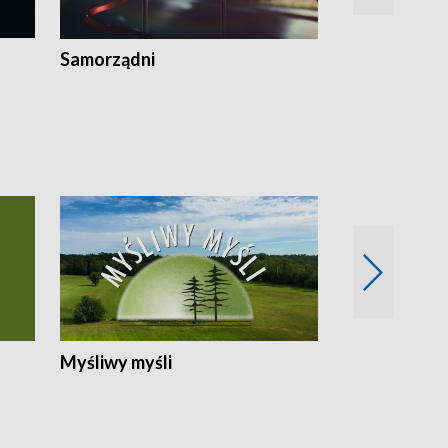
Samorządni
Wspólna sp
Myśliwy myśli
Spotkania z 