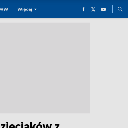
 WWW
Więcej
dzieciaków z