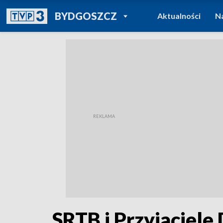
POWRÓT DO
BYDGOSZCZ
Aktualności
N
TVP REGIONY
SRTB i Przyjaciele