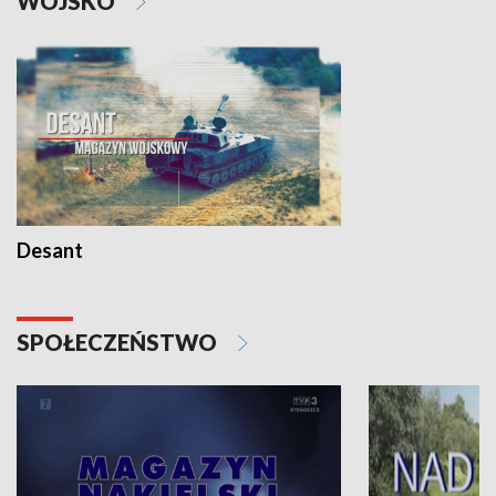
WOJSKO
Desant
SPOŁECZEŃSTWO