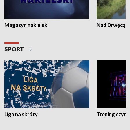
Magazyn nakielski
Nad Drwęcą
SPORT
Liga na skróty
Trening czyni 