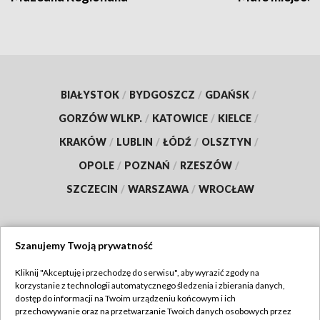
BIAŁYSTOK
/
BYDGOSZCZ
/
GDAŃSK
/
GORZÓW WLKP.
/
KATOWICE
/
KIELCE
/
KRAKÓW
/
LUBLIN
/
ŁÓDŹ
/
OLSZTYN
/
OPOLE
/
POZNAŃ
/
RZESZÓW
/
SZCZECIN
/
WARSZAWA
/
WROCŁAW
Szanujemy Twoją prywatność
Dołącz do nas:
Kliknij "Akceptuję i przechodzę do serwisu", aby wyrazić zgody na
korzystanie z technologii automatycznego śledzenia i zbierania danych,
TVP
dostęp do informacji na Twoim urządzeniu końcowym i ich
Abonament TVP
przechowywanie oraz na przetwarzanie Twoich danych osobowych przez
Regulamin TVP