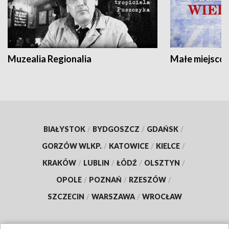
Muzealia Regionalia
Małe miejscow
BIAŁYSTOK
/
BYDGOSZCZ
/
GDAŃSK
/
GORZÓW WLKP.
/
KATOWICE
/
KIELCE
/
KRAKÓW
/
LUBLIN
/
ŁÓDŹ
/
OLSZTYN
/
OPOLE
/
POZNAŃ
/
RZESZÓW
/
SZCZECIN
/
WARSZAWA
/
WROCŁAW