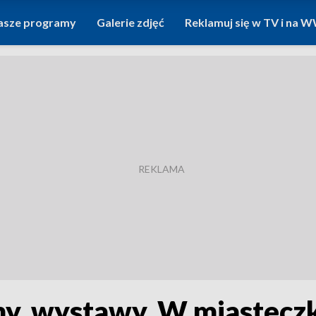
asze programy
Galerie zdjęć
Reklamuj się w TV i na
lmy, wystawy. W miastecz