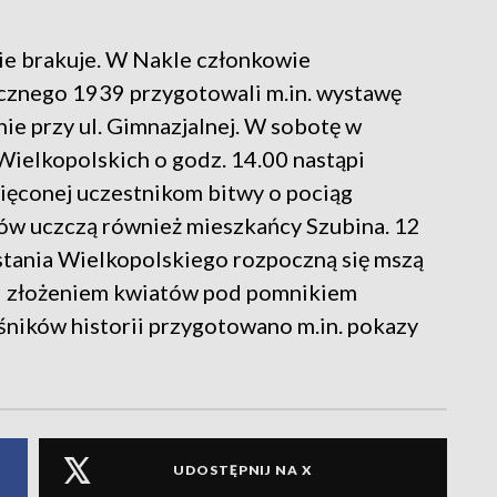
ie brakuje. W Nakle członkowie
cznego 1939 przygotowali m.in. wystawę
ie przy ul. Gimnazjalnej. W sobotę w
elkopolskich o godz. 14.00 nastąpi
więconej uczestnikom bitwy o pociąg
rów uczczą również mieszkańcy Szubina. 12
stania Wielkopolskiego rozpoczną się mszą
y i złożeniem kwiatów pod pomnikiem
ników historii przygotowano m.in. pokazy
UDOSTĘPNIJ NA X