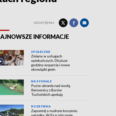
UDOSTĘPNIJ:
AJNOWSZE INFORMACJE
SPOŁECZNE
Zmiany w usługach
opiekuńczych. Dłuższe
godziny wsparcia i nowe
obowiązki gmin
NA SYGNALE
Puste ubrania nad wodą.
Ratownicy z Borów
Tucholskich apelują
ROZRYWKA
Zapomnij o nudnym koszeniu
ogródka. W Pszczółczynie