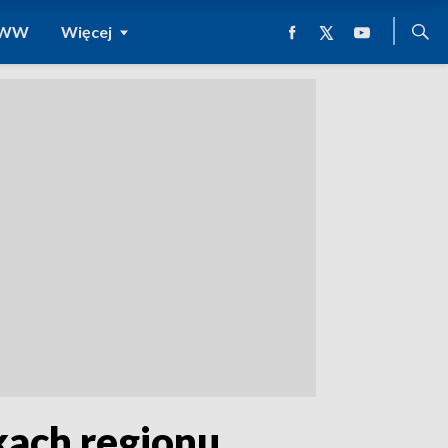
 WWW
Więcej
kach regionu