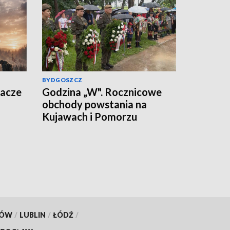
BYDGOSZCZ
wacze
Godzina „W". Rocznicowe
obchody powstania na
Kujawach i Pomorzu
KÓW
/
LUBLIN
/
ŁÓDŹ
/