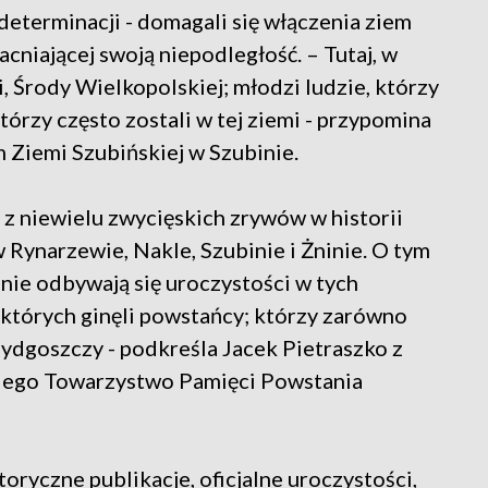
determinacji - domagali się włączenia ziem
cniającej swoją niepodległość. – Tutaj, w
, Środy Wielkopolskiej; młodzi ludzie, którzy
którzy często zostali w tej ziemi - przypomina
Ziemi Szubińskiej w Szubinie.
z niewielu zwycięskich zrywów w historii
 w Rynarzewie, Nakle, Szubinie i Żninie. O tym
nnie odbywają się uroczystości w tych
w których ginęli powstańcy; którzy zarówno
Bydgoszczy - podkreśla Jacek Pietraszko z
iego Towarzystwo Pamięci Powstania
oryczne publikacje, oficjalne uroczystości,