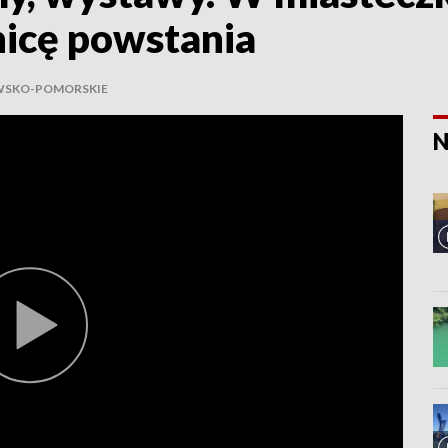
nicę powstania
WSKO-POMORSKIE
N