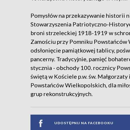
Pomysłów na przekazywanie historii n
Stowarzyszenia Patriotyczno-History
broni strzeleckiej 1918-1919 w schron
Zamościu przy Pomniku Powstańców Wi
odsłonięcie pamiątkowej tablicy, poś
pancerny. Tradycyjnie, pamięć bohate
stycznia - obchody 100. rocznicy Pow
świętą w Kościele p.w. św. Małgorzat
Powstańców Wielkopolskich, dla miłoś
grup rekonstrukcyjnych.
UDOSTĘPNIJ NA FACEBOOKU