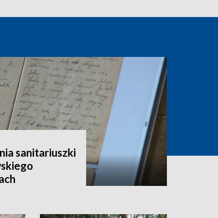
a sanitariuszki
skiego
tach