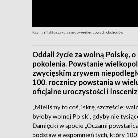
Kcynia i Nakło szykują się do weekendowych obchodów
Oddali życie za wolną Polskę, o
pokolenia. Powstanie wielkopol
zwycięskim zrywem niepodległo
100. rocznicy powstania w wie
oficjalne uroczystości i insceni
„Mieliśmy to coś, iskrę, szczęście: wa
byłoby wolnej Polski, gdyby nie tysiąc
Damięcki w spocie „Oczami powstańca. 
podstawie wspomnień tych, który 100 l