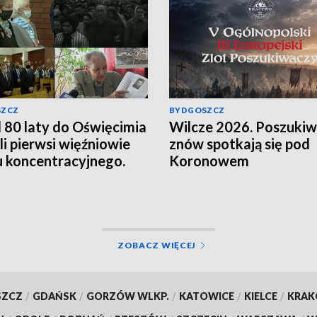
SZCZ
BYDGOSZCZ
 80 laty do Oświęcimia
Wilcze 2026. Poszuki
li pierwsi więźniowie
znów spotkają się pod
 koncentracyjnego.
Koronowem
ętamy!
ZOBACZ WIĘCEJ
SZCZ
/
GDAŃSK
/
GORZÓW WLKP.
/
KATOWICE
/
KIELCE
/
KRA