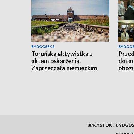
BYDGOSZCZ
BYDGO
Toruńska aktywistka z
Przed
aktem oskarżenia.
dotar
Zaprzeczała niemieckim
obozu
zbrodniom w Auschwitz-
Pami
Birkenau
BIAŁYSTOK
/
BYDGO