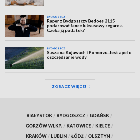
BYDGOSZCZ
Raper z Bydgoszczy Bedoes 2115
podarował fance luksusowy zegarek.
Czeka ją podatek?
BYDGOSZCZ
Susza na Kujawach i Pomorzu. Jest apel o
oszczędzanie wody
ZOBACZ WIĘCEJ
BIAŁYSTOK
/
BYDGOSZCZ
/
GDAŃSK
/
GORZÓW WLKP.
/
KATOWICE
/
KIELCE
/
KRAKÓW
/
LUBLIN
/
ŁÓDŹ
/
OLSZTYN
/