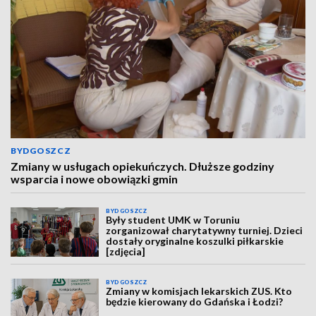
BYDGOSZCZ
Zmiany w usługach opiekuńczych. Dłuższe godziny
wsparcia i nowe obowiązki gmin
BYDGOSZCZ
Były student UMK w Toruniu
zorganizował charytatywny turniej. Dzieci
dostały oryginalne koszulki piłkarskie
[zdjęcia]
BYDGOSZCZ
Zmiany w komisjach lekarskich ZUS. Kto
będzie kierowany do Gdańska i Łodzi?