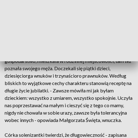
okresie międzywojennym. Życie jej nie rozpieszczało. Po
szkole podstawowej marzyła o wyższej edukacji. Wybuch II
wojny światowej pokrzyżował te plany. Ale nawet
najtrudniejsze chwile, znosiła z pokorą. - Te lata prędko
zleciały, naprawdę ... tak szybko żeby sto lat już mieć? To się
dziwię - przyznaje jubilatka.
Kazimiera Piotrowicz przez całe życie, prowadząc
gospodarstwo, mieszkała w rodzinnej miejscowości, tam też
poznała swojego męża. Doczekali się piątki dzieci,
dziesięciorga wnuków i trzynaścioro prawnuków. Według
bliskich to wyjątkowe cechy charakteru stanowią receptę na
długie życie jubilatki. - Zawsze mówiła mi jak byłam
dzieckiem: wszystko z umiarem, wszystko spokojnie. Uczyła
nas poprzestawać na małym i cieszyć się z tego co mamy,
nigdy nie chowała w sobie urazy, zawsze była tolerancyjna
wobec innych - opowiada Małgorzata Święta, wnuczka.
Córka solenizantki twierdzi, że długowieczność - zapisana