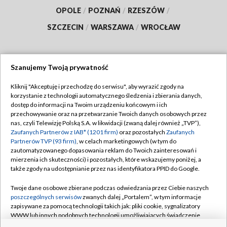
OPOLE
/
POZNAŃ
/
RZESZÓW
/
SZCZECIN
/
WARSZAWA
/
WROCŁAW
Szanujemy Twoją prywatność
Dołącz do nas:
Kliknij "Akceptuję i przechodzę do serwisu", aby wyrazić zgody na
korzystanie z technologii automatycznego śledzenia i zbierania danych,
TVP
dostęp do informacji na Twoim urządzeniu końcowym i ich
Abonament TVP
przechowywanie oraz na przetwarzanie Twoich danych osobowych przez
Regulamin TVP
nas, czyli Telewizję Polską S.A. w likwidacji (zwaną dalej również „TVP”),
Emisja w TVP
Polityka prywatności
Zaufanych Partnerów z IAB* (1201 firm)
oraz pozostałych
Zaufanych
Partnerów TVP (93 firm)
, w celach marketingowych (w tym do
Centrum informacji TVP
Moje zgody
zautomatyzowanego dopasowania reklam do Twoich zainteresowań i
mierzenia ich skuteczności) i pozostałych, które wskazujemy poniżej, a
Naziemna Telewizja Cyfrowa
Pomoc
także zgody na udostępnianie przez nas identyfikatora PPID do Google.
Sklep TVP
Biuro reklamy
Twoje dane osobowe zbierane podczas odwiedzania przez Ciebie naszych
Rada Programowa
Kontakt
poszczególnych serwisów
zwanych dalej „Portalem”, w tym informacje
zapisywane za pomocą technologii takich jak: pliki cookie, sygnalizatory
System NOS
WWW lub innych podobnych technologii umożliwiających świadczenie
dopasowanych i bezpiecznych usług, personalizację treści oraz reklam,