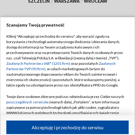
SZCZECIN
/
WARSZAWA
/
WROCŁAW
Szanujemy Twoją prywatność
Dołącz do nas:
Kliknij "Akceptuję i przechodzę do serwisu", aby wyrazić zgody na
korzystanie z technologii automatycznego śledzenia i zbierania danych,
TVP
dostęp do informacji na Twoim urządzeniu końcowym i ich
Abonament TVP
przechowywanie oraz na przetwarzanie Twoich danych osobowych przez
Regulamin TVP
nas, czyli Telewizję Polską S.A. w likwidacji (zwaną dalej również „TVP”),
Emisja w TVP
Polityka prywatności
Zaufanych Partnerów z IAB* (1201 firm)
oraz pozostałych
Zaufanych
Partnerów TVP (93 firm)
, w celach marketingowych (w tym do
Centrum informacji TVP
Moje zgody
zautomatyzowanego dopasowania reklam do Twoich zainteresowań i
mierzenia ich skuteczności) i pozostałych, które wskazujemy poniżej, a
Naziemna Telewizja Cyfrowa
Pomoc
także zgody na udostępnianie przez nas identyfikatora PPID do Google.
Sklep TVP
Biuro reklamy
Twoje dane osobowe zbierane podczas odwiedzania przez Ciebie naszych
Rada Programowa
Kontakt
poszczególnych serwisów
zwanych dalej „Portalem”, w tym informacje
zapisywane za pomocą technologii takich jak: pliki cookie, sygnalizatory
System NOS
WWW lub innych podobnych technologii umożliwiających świadczenie
dopasowanych i bezpiecznych usług, personalizację treści oraz reklam,
Informacje o nadawcy
Kanały
udostępnianie funkcji mediów społecznościowych oraz analizowanie
Akceptuję i przechodzę do serwisu
ruchu w Internecie.
Program dla prasy