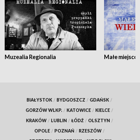
Muzealia Regionalia
Małe miejscow
BIAŁYSTOK
/
BYDGOSZCZ
/
GDAŃSK
/
GORZÓW WLKP.
/
KATOWICE
/
KIELCE
/
KRAKÓW
/
LUBLIN
/
ŁÓDŹ
/
OLSZTYN
/
OPOLE
/
POZNAŃ
/
RZESZÓW
/