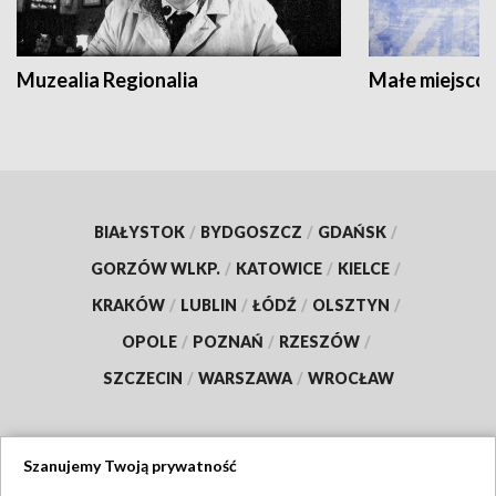
Muzealia Regionalia
Małe miejscow
BIAŁYSTOK
/
BYDGOSZCZ
/
GDAŃSK
/
GORZÓW WLKP.
/
KATOWICE
/
KIELCE
/
KRAKÓW
/
LUBLIN
/
ŁÓDŹ
/
OLSZTYN
/
OPOLE
/
POZNAŃ
/
RZESZÓW
/
SZCZECIN
/
WARSZAWA
/
WROCŁAW
Szanujemy Twoją prywatność
Dołącz do nas: