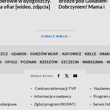
erowie w Bydgoszczy.
drodze pod Golubiem-
a ofiar [wideo, zdjęcia]
Dobrzyniem! Mama i
noworodek czują się d
ZOBACZ WIĘCEJ
SZCZ
/
GDAŃSK
/
GORZÓW WLKP.
/
KATOWICE
/
KIELCE
/
KRA
N
/
OPOLE
/
POZNAŃ
/
RZESZÓW
/
SZCZECIN
/
WARSZAWA
/
W
Dołącz do nas:
Centrum informacji TVP
Naziemna
Informacje o nadawcy
Program d
zetargowe
Zgłoś program (ROPAT)
Serwis fo