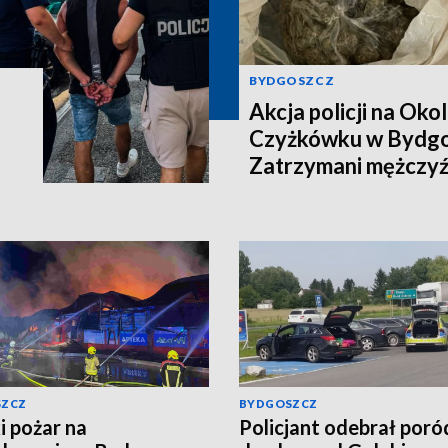
BYDGOSZCZ
Akcja policji na Okol
Czyżkówku w Bydgo
Zatrzymani mężczyźn
kilogramy narkotyk
SZCZ
BYDGOSZCZ
i pożar na
Policjant odebrał poró