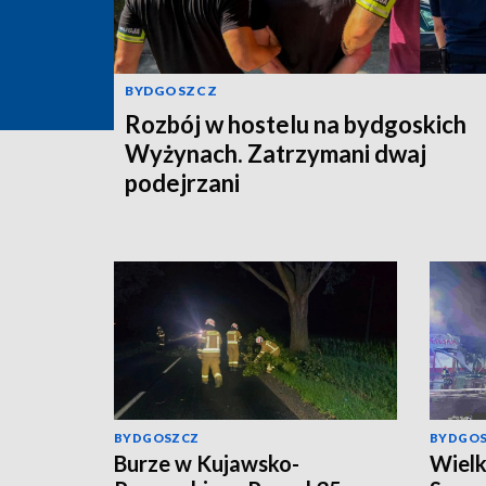
BYDGOSZCZ
Rozbój w hostelu na bydgoskich
Wyżynach. Zatrzymani dwaj
podejrzani
BYDGOSZCZ
BYDGO
Burze w Kujawsko-
Wielk