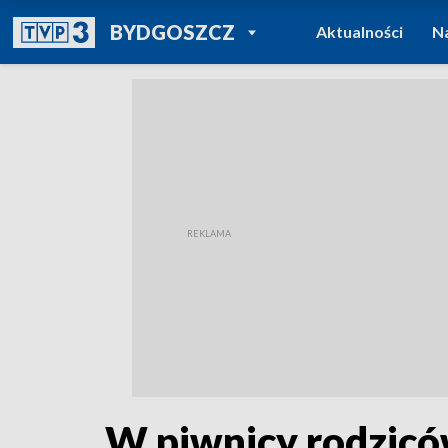
POWRÓT DO
BYDGOSZCZ
Aktualności
N
TVP REGIONY
W piwnicy rodzicó