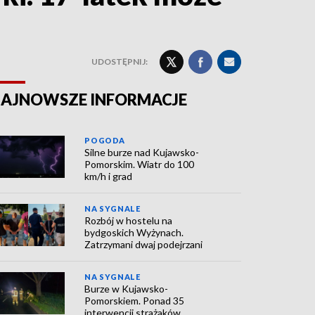
UDOSTĘPNIJ:
AJNOWSZE INFORMACJE
POGODA
Silne burze nad Kujawsko-
Pomorskim. Wiatr do 100
km/h i grad
NA SYGNALE
Rozbój w hostelu na
bydgoskich Wyżynach.
Zatrzymani dwaj podejrzani
NA SYGNALE
Burze w Kujawsko-
Pomorskiem. Ponad 35
interwencji strażaków