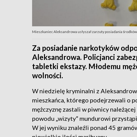
Mieszkaniec Aleksandrowa usłyszał zarzuty posiadania środkó
Za posiadanie narkotyków odpo
Aleksandrowa. Policjanci zabez
tabletki ekstazy. Młodemu mężc
wolności.
W niedzielę kryminalni z Aleksandrow
mieszkańca, którego podejrzewali o p
mężczyznę zastali w piwnicy należącej
powodu „wizyty” mundurowi przystąpi
W jej wyniku znaleźli ponad 45 gramów
niewielkie ilości marihuany.