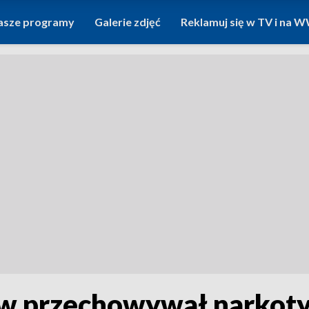
asze programy
Galerie zdjęć
Reklamuj się w TV i na
w przechowywał narkotyk