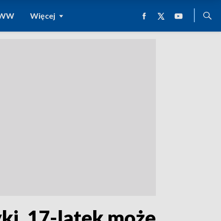
 WWW
Więcej
i. 17-latek może