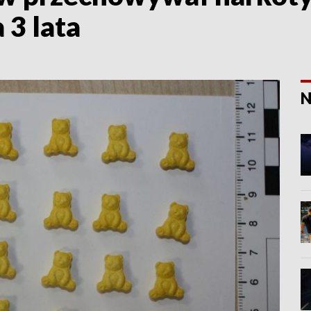
a 3 lata
N