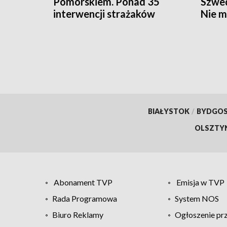
Pomorskiem. Ponad 35
Szwed
interwencji strażaków
Nie m
[aktualizacja]
BIAŁYSTOK
/
BYDGO
OLSZTY
Abonament TVP
Emisja w TVP
Rada Programowa
System NOS
Biuro Reklamy
Ogłoszenie pr