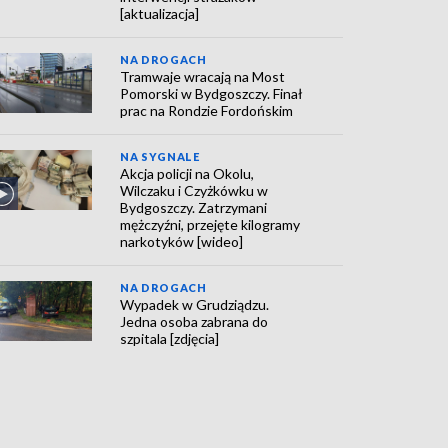
[aktualizacja]
NA DROGACH
Tramwaje wracają na Most
Pomorski w Bydgoszczy. Finał
prac na Rondzie Fordońskim
NA SYGNALE
Akcja policji na Okolu,
Wilczaku i Czyżkówku w
Bydgoszczy. Zatrzymani
mężczyźni, przejęte kilogramy
narkotyków [wideo]
NA DROGACH
Wypadek w Grudziądzu.
Jedna osoba zabrana do
szpitala [zdjęcia]