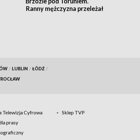
Brzozie pod Toruniem.
Ranny mężczyzna przeleżał
obrze
przy torowisku całą noc
KÓW
/
LUBLIN
/
ŁÓDŹ
/
ROCŁAW
 Telewizja Cyfrowa
Sklep TVP
la prasy
tograficzny