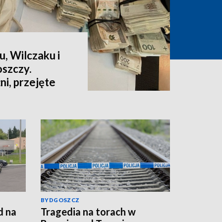
u, Wilczaku i
szczy.
i, przejęte
ów [wideo]
BYDGOSZCZ
d na
Tragedia na torach w