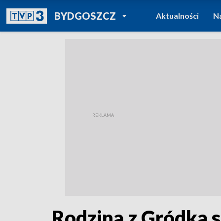
POWRÓT DO
BYDGOSZCZ
Aktualności
N
TVP REGIONY
Rodzina z Gródka s