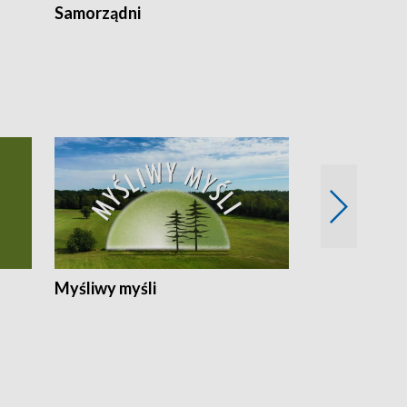
Samorządni
Wspólna sp
Myśliwy myśli
Spotkania z 