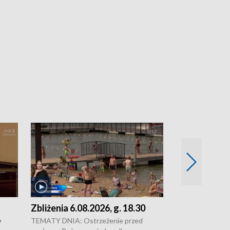
Zbliżenia 6.08.2026, g. 18.30
Zbliżenia 6.0
•
TEMATY DNIA: Ostrzeżenie przed
Groźny pożar na 