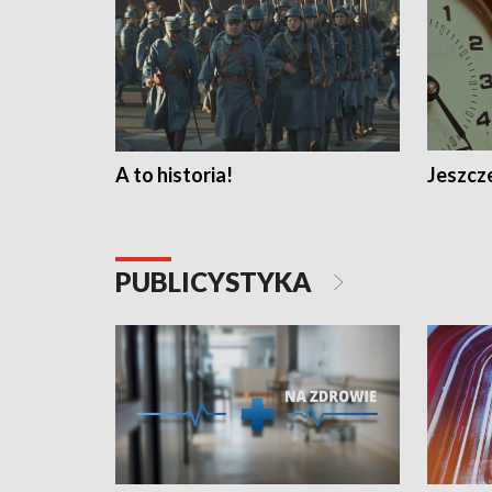
A to historia!
Jeszcze
PUBLICYSTYKA