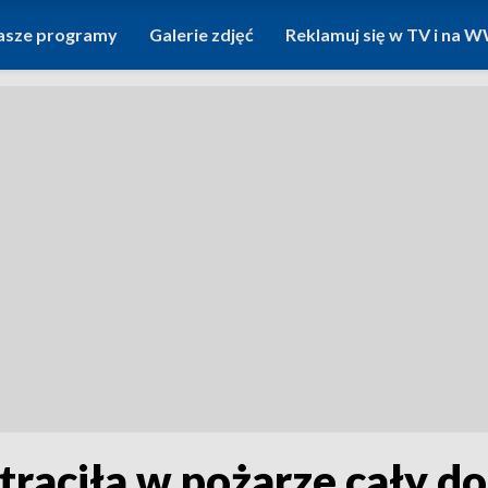
asze programy
Galerie zdjęć
Reklamuj się w TV i na
traciła w pożarze cały d