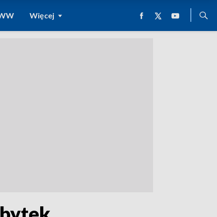
 WWW
Więcej
obytek