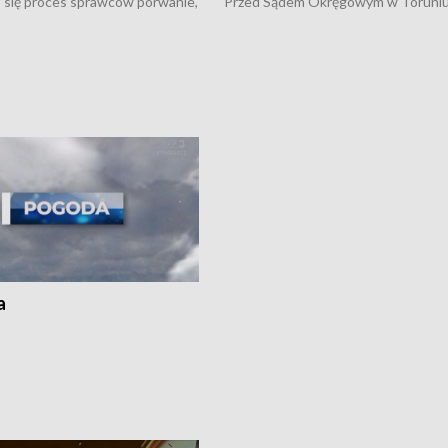
 się proces sprawców porwanie,
Przed Sądem Okręgowym w Toruni
 tortur pod Grudziądzem • 3 mln
rozpoczął się proces sprawców por
 mogą wynosić straty po pożarze
pobicie i tortur pod Grudziądzem • 
Kossaka w Bydgoszczy •
o oszczędzanie wody • Ważne dla
cznie na drogach regionu •
rolników badania w Stacji Doświadcz
ąg sporu o pranie na bydgoskich
Oceny Odmian w Chrząstowie
kach
a