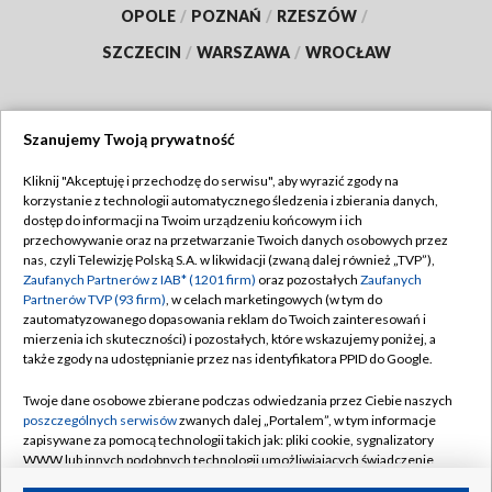
OPOLE
/
POZNAŃ
/
RZESZÓW
/
SZCZECIN
/
WARSZAWA
/
WROCŁAW
Szanujemy Twoją prywatność
Dołącz do nas:
Kliknij "Akceptuję i przechodzę do serwisu", aby wyrazić zgody na
korzystanie z technologii automatycznego śledzenia i zbierania danych,
TVP
dostęp do informacji na Twoim urządzeniu końcowym i ich
Abonament TVP
przechowywanie oraz na przetwarzanie Twoich danych osobowych przez
Regulamin TVP
nas, czyli Telewizję Polską S.A. w likwidacji (zwaną dalej również „TVP”),
Emisja w TVP
Polityka prywatności
Zaufanych Partnerów z IAB* (1201 firm)
oraz pozostałych
Zaufanych
Partnerów TVP (93 firm)
, w celach marketingowych (w tym do
Centrum informacji TVP
Moje zgody
zautomatyzowanego dopasowania reklam do Twoich zainteresowań i
mierzenia ich skuteczności) i pozostałych, które wskazujemy poniżej, a
Naziemna Telewizja Cyfrowa
Pomoc
także zgody na udostępnianie przez nas identyfikatora PPID do Google.
Sklep TVP
Biuro reklamy
Twoje dane osobowe zbierane podczas odwiedzania przez Ciebie naszych
Rada Programowa
Kontakt
poszczególnych serwisów
zwanych dalej „Portalem”, w tym informacje
zapisywane za pomocą technologii takich jak: pliki cookie, sygnalizatory
System NOS
WWW lub innych podobnych technologii umożliwiających świadczenie
dopasowanych i bezpiecznych usług, personalizację treści oraz reklam,
Informacje o nadawcy
Kanały