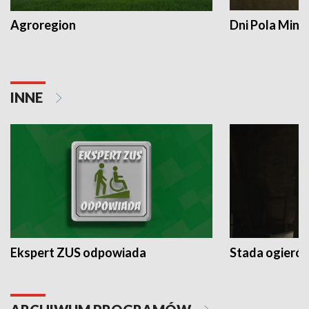
Agroregion
Dni Pola Min
INNE
Ekspert ZUS odpowiada
Stada ogieró