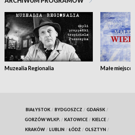
ARCHIWUM PROGRAMÓW
Muzealia Regionalia
Małe miejscow
BIAŁYSTOK
/
BYDGOSZCZ
/
GDAŃSK
/
GORZÓW WLKP.
/
KATOWICE
/
KIELCE
/
KRAKÓW
/
LUBLIN
/
ŁÓDŹ
/
OLSZTYN
/