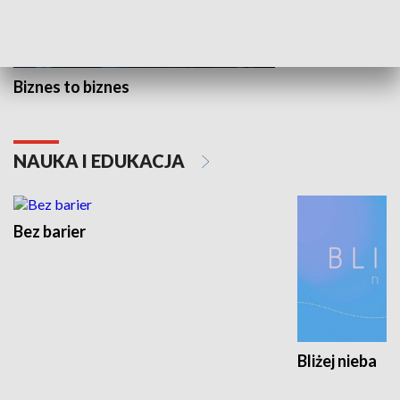
Biznes to biznes
NAUKA I EDUKACJA
Bez barier
Bliżej nieba