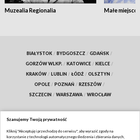
Muzealia Regionalia
Małe miejscow
BIAŁYSTOK
/
BYDGOSZCZ
/
GDAŃSK
/
GORZÓW WLKP.
/
KATOWICE
/
KIELCE
/
KRAKÓW
/
LUBLIN
/
ŁÓDŹ
/
OLSZTYN
/
OPOLE
/
POZNAŃ
/
RZESZÓW
/
SZCZECIN
/
WARSZAWA
/
WROCŁAW
Szanujemy Twoją prywatność
Dołącz do nas:
Kliknij "Akceptuję i przechodzę do serwisu", aby wyrazić zgody na
korzystanie z technologii automatycznego śledzenia i zbierania danych,
TVP