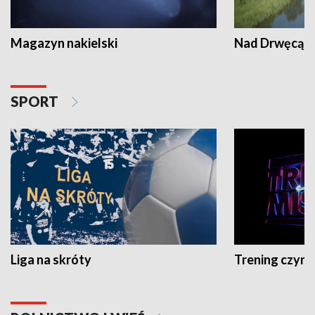
Magazyn nakielski
Nad Drwęcą
SPORT
Liga na skróty
Trening czyni 