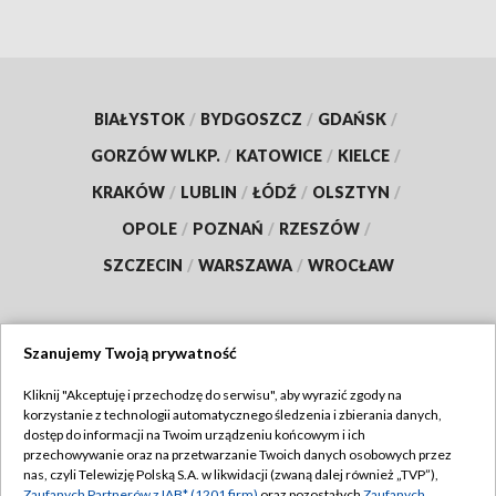
BIAŁYSTOK
/
BYDGOSZCZ
/
GDAŃSK
/
GORZÓW WLKP.
/
KATOWICE
/
KIELCE
/
KRAKÓW
/
LUBLIN
/
ŁÓDŹ
/
OLSZTYN
/
OPOLE
/
POZNAŃ
/
RZESZÓW
/
SZCZECIN
/
WARSZAWA
/
WROCŁAW
Szanujemy Twoją prywatność
Dołącz do nas:
Kliknij "Akceptuję i przechodzę do serwisu", aby wyrazić zgody na
korzystanie z technologii automatycznego śledzenia i zbierania danych,
TVP
dostęp do informacji na Twoim urządzeniu końcowym i ich
Abonament TVP
przechowywanie oraz na przetwarzanie Twoich danych osobowych przez
Regulamin TVP
nas, czyli Telewizję Polską S.A. w likwidacji (zwaną dalej również „TVP”),
Emisja w TVP
Zaufanych Partnerów z IAB* (1201 firm)
oraz pozostałych
Zaufanych