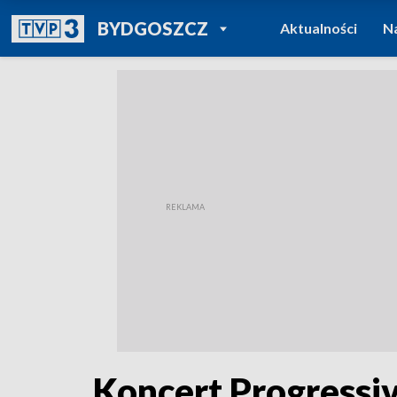
POWRÓT DO
BYDGOSZCZ
Aktualności
N
TVP REGIONY
Koncert Progressiv