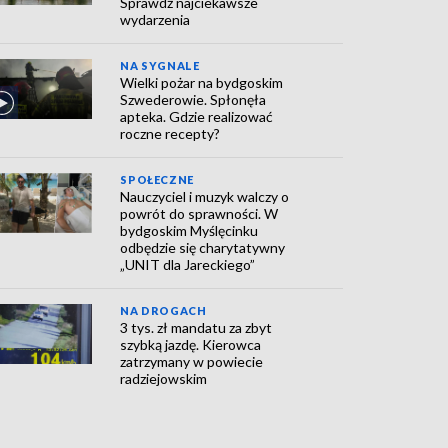
Sprawdź najciekawsze
wydarzenia
NA SYGNALE
Wielki pożar na bydgoskim
Szwederowie. Spłonęła
apteka. Gdzie realizować
roczne recepty?
SPOŁECZNE
Nauczyciel i muzyk walczy o
powrót do sprawności. W
bydgoskim Myślęcinku
odbędzie się charytatywny
„UNIT dla Jareckiego”
NA DROGACH
3 tys. zł mandatu za zbyt
szybką jazdę. Kierowca
zatrzymany w powiecie
radziejowskim