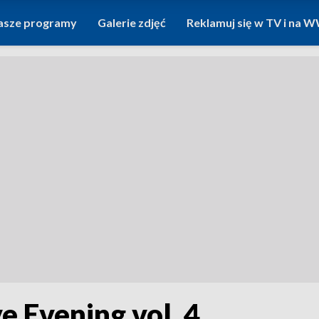
asze programy
Galerie zdjęć
Reklamuj się w TV i na
e Evening vol. 4