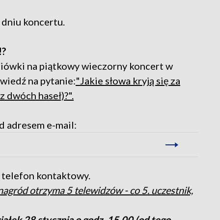
w dniu koncertu.
!?
iówki na piątkowy wieczorny koncert w
wiedź na pytanie:
"Jakie słowa kryją się za
z dwóch haseł)?".
d adresem e-mail:
 telefon kontaktowy.
nagród otrzyma 5 telewidzów - co 5. uczestnik,
ałek 28 stycznia o godz. 15.00 (od tego