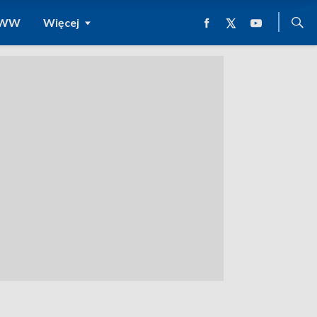
 WWW
Więcej