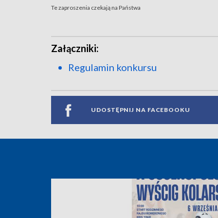
Te zaproszenia czekają na Państwa
Załączniki:
Regulamin konkursu
UDOSTĘPNIJ NA FACEBOOKU