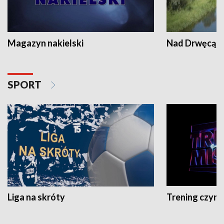
Magazyn nakielski
Nad Drwęcą
SPORT
Liga na skróty
Trening czyni 