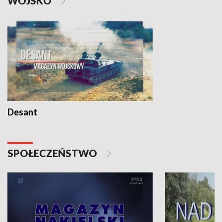
WOJSKO
Desant
SPOŁECZEŃSTWO