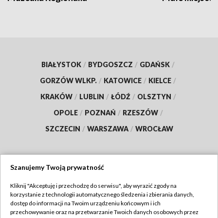
BIAŁYSTOK
/
BYDGOSZCZ
/
GDAŃSK
/
GORZÓW WLKP.
/
KATOWICE
/
KIELCE
/
KRAKÓW
/
LUBLIN
/
ŁÓDŹ
/
OLSZTYN
/
OPOLE
/
POZNAŃ
/
RZESZÓW
/
SZCZECIN
/
WARSZAWA
/
WROCŁAW
Szanujemy Twoją prywatność
Dołącz do nas:
Kliknij "Akceptuję i przechodzę do serwisu", aby wyrazić zgody na
korzystanie z technologii automatycznego śledzenia i zbierania danych,
TVP
dostęp do informacji na Twoim urządzeniu końcowym i ich
Abonament TVP
przechowywanie oraz na przetwarzanie Twoich danych osobowych przez
Regulamin TVP