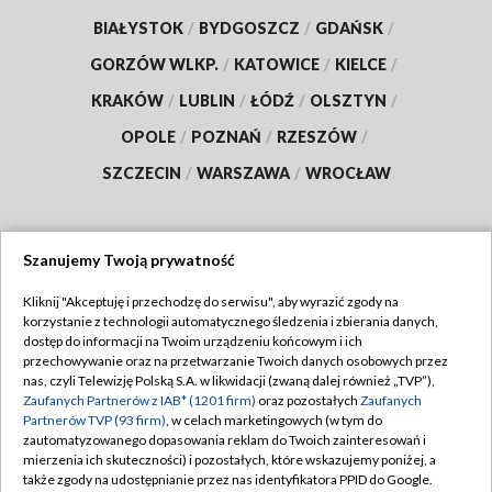
BIAŁYSTOK
/
BYDGOSZCZ
/
GDAŃSK
/
GORZÓW WLKP.
/
KATOWICE
/
KIELCE
/
KRAKÓW
/
LUBLIN
/
ŁÓDŹ
/
OLSZTYN
/
OPOLE
/
POZNAŃ
/
RZESZÓW
/
SZCZECIN
/
WARSZAWA
/
WROCŁAW
Szanujemy Twoją prywatność
Dołącz do nas:
Kliknij "Akceptuję i przechodzę do serwisu", aby wyrazić zgody na
korzystanie z technologii automatycznego śledzenia i zbierania danych,
TVP
dostęp do informacji na Twoim urządzeniu końcowym i ich
Abonament TVP
przechowywanie oraz na przetwarzanie Twoich danych osobowych przez
Regulamin TVP
nas, czyli Telewizję Polską S.A. w likwidacji (zwaną dalej również „TVP”),
Emisja w TVP
Polityka prywatności
Zaufanych Partnerów z IAB* (1201 firm)
oraz pozostałych
Zaufanych
Partnerów TVP (93 firm)
, w celach marketingowych (w tym do
Centrum informacji TVP
Moje zgody
zautomatyzowanego dopasowania reklam do Twoich zainteresowań i
mierzenia ich skuteczności) i pozostałych, które wskazujemy poniżej, a
Naziemna Telewizja Cyfrowa
Pomoc
także zgody na udostępnianie przez nas identyfikatora PPID do Google.