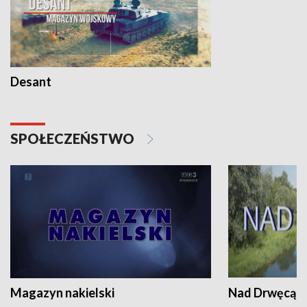
Desant
SPOŁECZEŃSTWO
Magazyn nakielski
Nad Drwęcą