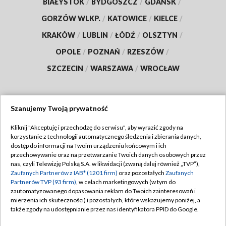
BIAŁYSTOK
/
BYDGOSZCZ
/
GDAŃSK
/
GORZÓW WLKP.
/
KATOWICE
/
KIELCE
/
KRAKÓW
/
LUBLIN
/
ŁÓDŹ
/
OLSZTYN
/
OPOLE
/
POZNAŃ
/
RZESZÓW
/
SZCZECIN
/
WARSZAWA
/
WROCŁAW
Szanujemy Twoją prywatność
Dołącz do nas:
Kliknij "Akceptuję i przechodzę do serwisu", aby wyrazić zgody na
korzystanie z technologii automatycznego śledzenia i zbierania danych,
TVP
dostęp do informacji na Twoim urządzeniu końcowym i ich
Abonament TVP
przechowywanie oraz na przetwarzanie Twoich danych osobowych przez
Regulamin TVP
nas, czyli Telewizję Polską S.A. w likwidacji (zwaną dalej również „TVP”),
Emisja w TVP
Polityka prywatności
Zaufanych Partnerów z IAB* (1201 firm)
oraz pozostałych
Zaufanych
Partnerów TVP (93 firm)
, w celach marketingowych (w tym do
Centrum informacji TVP
Moje zgody
zautomatyzowanego dopasowania reklam do Twoich zainteresowań i
mierzenia ich skuteczności) i pozostałych, które wskazujemy poniżej, a
Naziemna Telewizja Cyfrowa
Pomoc
także zgody na udostępnianie przez nas identyfikatora PPID do Google.
Sklep TVP
Biuro reklamy