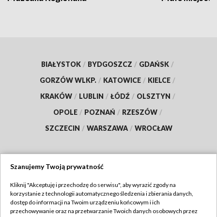
BIAŁYSTOK
/
BYDGOSZCZ
/
GDAŃSK
/
GORZÓW WLKP.
/
KATOWICE
/
KIELCE
/
KRAKÓW
/
LUBLIN
/
ŁÓDŹ
/
OLSZTYN
/
OPOLE
/
POZNAŃ
/
RZESZÓW
/
SZCZECIN
/
WARSZAWA
/
WROCŁAW
Szanujemy Twoją prywatność
Dołącz do nas:
Kliknij "Akceptuję i przechodzę do serwisu", aby wyrazić zgody na
korzystanie z technologii automatycznego śledzenia i zbierania danych,
TVP
dostęp do informacji na Twoim urządzeniu końcowym i ich
Abonament TVP
przechowywanie oraz na przetwarzanie Twoich danych osobowych przez
Regulamin TVP