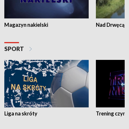
Magazyn nakielski
Nad Drwęcą
SPORT
Liga na skróty
Trening czyni 