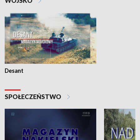
WOJSKO
Desant
SPOŁECZEŃSTWO