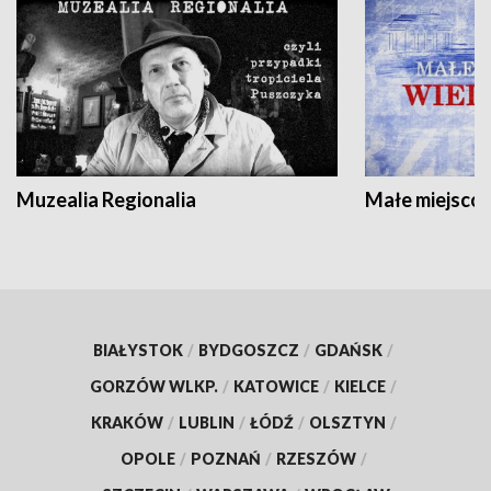
Muzealia Regionalia
Małe miejscow
BIAŁYSTOK
/
BYDGOSZCZ
/
GDAŃSK
/
GORZÓW WLKP.
/
KATOWICE
/
KIELCE
/
KRAKÓW
/
LUBLIN
/
ŁÓDŹ
/
OLSZTYN
/
OPOLE
/
POZNAŃ
/
RZESZÓW
/