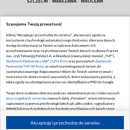
SZCZECIN
/
WARSZAWA
/
WROCŁAW
Szanujemy Twoją prywatność
Dołącz do nas:
Kliknij "Akceptuję i przechodzę do serwisu", aby wyrazić zgody na
korzystanie z technologii automatycznego śledzenia i zbierania danych,
TVP
dostęp do informacji na Twoim urządzeniu końcowym i ich
Abonament TVP
przechowywanie oraz na przetwarzanie Twoich danych osobowych przez
Regulamin TVP
nas, czyli Telewizję Polską S.A. w likwidacji (zwaną dalej również „TVP”),
Emisja w TVP
Polityka prywatności
Zaufanych Partnerów z IAB* (1201 firm)
oraz pozostałych
Zaufanych
Partnerów TVP (93 firm)
, w celach marketingowych (w tym do
Centrum informacji TVP
Moje zgody
zautomatyzowanego dopasowania reklam do Twoich zainteresowań i
mierzenia ich skuteczności) i pozostałych, które wskazujemy poniżej, a
Naziemna Telewizja Cyfrowa
Pomoc
także zgody na udostępnianie przez nas identyfikatora PPID do Google.
Sklep TVP
Biuro reklamy
Twoje dane osobowe zbierane podczas odwiedzania przez Ciebie naszych
Rada Programowa
Kontakt
poszczególnych serwisów
zwanych dalej „Portalem”, w tym informacje
zapisywane za pomocą technologii takich jak: pliki cookie, sygnalizatory
System NOS
WWW lub innych podobnych technologii umożliwiających świadczenie
dopasowanych i bezpiecznych usług, personalizację treści oraz reklam,
Informacje o nadawcy
Kanały
udostępnianie funkcji mediów społecznościowych oraz analizowanie
Akceptuję i przechodzę do serwisu
ruchu w Internecie.
Program dla prasy