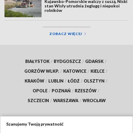
Kujawsko-Pomorskie walczy z suszą. Niski
stan Wisły utrudnia żeglugę i niepokoi
rolników
ZOBACZ WIĘCEJ
BIAŁYSTOK
/
BYDGOSZCZ
/
GDAŃSK
/
GORZÓW WLKP.
/
KATOWICE
/
KIELCE
/
KRAKÓW
/
LUBLIN
/
ŁÓDŹ
/
OLSZTYN
/
OPOLE
/
POZNAŃ
/
RZESZÓW
/
SZCZECIN
/
WARSZAWA
/
WROCŁAW
Szanujemy Twoją prywatność
Dołącz do nas: