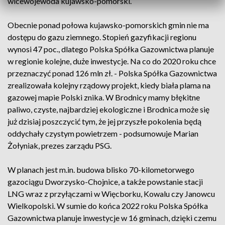
wicewojewoda kujawsko-pomorski.
Obecnie ponad połowa kujawsko-pomorskich gmin nie ma
dostępu do gazu ziemnego. Stopień gazyfikacji regionu
wynosi 47 poc., dlatego Polska Spółka Gazownictwa planuje
w regionie kolejne, duże inwestycje. Na co do 2020 roku chce
przeznaczyć ponad 126 mln zł. - Polska Spółka Gazownictwa
zrealizowała kolejny rządowy projekt, kiedy biała plama na
gazowej mapie Polski znika. W Brodnicy mamy błękitne
paliwo, czyste, najbardziej ekologiczne i Brodnica może się
już dzisiaj poszczycić tym, że jej przyszłe pokolenia będą
oddychały czystym powietrzem - podsumowuje Marian
Żołyniak, prezes zarządu PSG.
W planach jest m.in. budowa blisko 70-kilometorwego
gazociągu Dworzysko-Chojnice, a także powstanie stacji
LNG wraz z przyłączami w Więcborku, Kowalu czy Janowcu
Wielkopolski. W sumie do końca 2022 roku Polska Spółka
Gazownictwa planuje inwestycje w 16 gminach, dzięki czemu