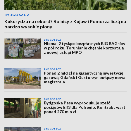
BYDGOSZCZ
Kukurydza na rekord? Rolnicy z Kujaw i Pomorza liczą na
bardzo wysokie plony
BYDGOSZCZ
Niemal 2 tysiące bezpłatnych BIG BAG-ów
w pół roku. Torunianie chętnie korzystają
z nowej usługi MPO
BYDGOSZCZ
Ponad 2 mld zł na gigantyczną inwestycję
gazową. Gdańsk i Gustorzyn połączy nowa
magistrala
BYDGOSZCZ
Bydgoska Pesa wyprodukuje sześć
pociągów Elf3 dla Polregio. Kontrakt wart
ponad 270 mln zł
BYDGOSZCZ