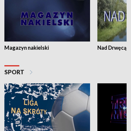
Magazyn nakielski
Nad Drwęcą
SPORT