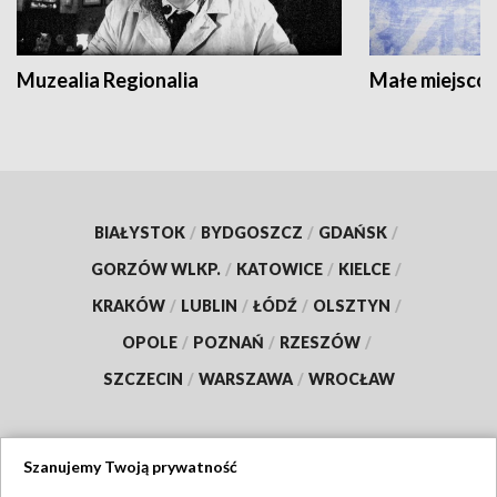
Muzealia Regionalia
Małe miejscow
BIAŁYSTOK
/
BYDGOSZCZ
/
GDAŃSK
/
GORZÓW WLKP.
/
KATOWICE
/
KIELCE
/
KRAKÓW
/
LUBLIN
/
ŁÓDŹ
/
OLSZTYN
/
OPOLE
/
POZNAŃ
/
RZESZÓW
/
SZCZECIN
/
WARSZAWA
/
WROCŁAW
Szanujemy Twoją prywatność
Dołącz do nas: