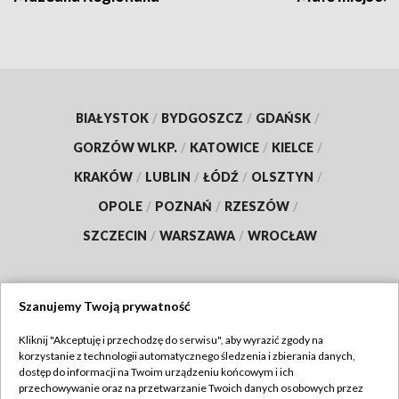
BIAŁYSTOK
/
BYDGOSZCZ
/
GDAŃSK
/
GORZÓW WLKP.
/
KATOWICE
/
KIELCE
/
KRAKÓW
/
LUBLIN
/
ŁÓDŹ
/
OLSZTYN
/
OPOLE
/
POZNAŃ
/
RZESZÓW
/
SZCZECIN
/
WARSZAWA
/
WROCŁAW
Szanujemy Twoją prywatność
Dołącz do nas:
Kliknij "Akceptuję i przechodzę do serwisu", aby wyrazić zgody na
korzystanie z technologii automatycznego śledzenia i zbierania danych,
TVP
dostęp do informacji na Twoim urządzeniu końcowym i ich
Abonament TVP
przechowywanie oraz na przetwarzanie Twoich danych osobowych przez
Regulamin TVP