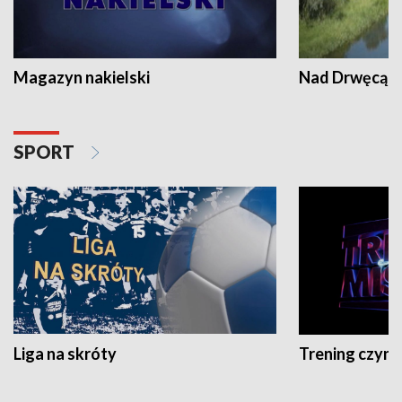
Magazyn nakielski
Nad Drwęcą
SPORT
Liga na skróty
Trening czyni 