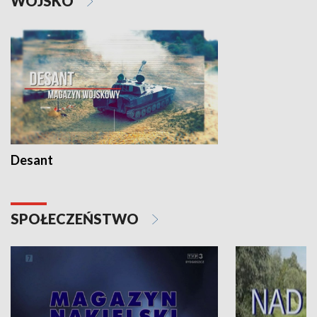
WOJSKO
Desant
SPOŁECZEŃSTWO