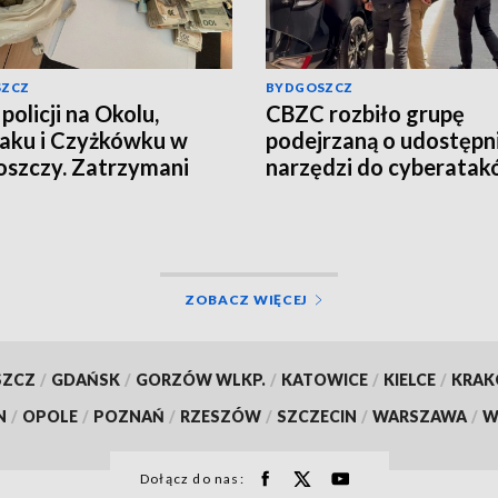
SZCZ
BYDGOSZCZ
policji na Okolu,
CBZC rozbiło grupę
aku i Czyżkówku w
podejrzaną o udostępn
szczy. Zatrzymani
narzędzi do cyberatak
yźni, przejęte
Jeden z zatrzymanych t
ramy narkotyków
do aresztu [wideo]
o, aktualizacja]
ZOBACZ WIĘCEJ
SZCZ
/
GDAŃSK
/
GORZÓW WLKP.
/
KATOWICE
/
KIELCE
/
KRA
N
/
OPOLE
/
POZNAŃ
/
RZESZÓW
/
SZCZECIN
/
WARSZAWA
/
W
Dołącz do nas: