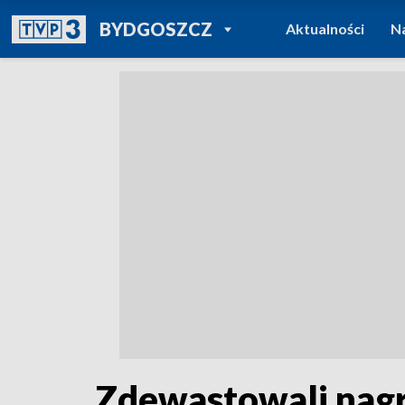
POWRÓT DO
BYDGOSZCZ
Aktualności
N
TVP REGIONY
Zdewastowali nagr