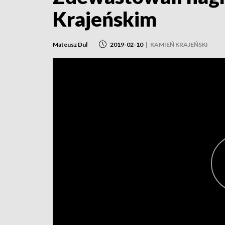
Krajeńskim
Mateusz Dul
2019-02-10
|
KAMIEŃ KRAJEŃSKI