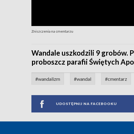
Zniszczenia na cmentarzu
Wandale uszkodzili 9 grobów. P
proboszcz parafii Świętych Apo
#wandalizm
#wandal
#cmentarz
UDOSTĘPNIJ NA FACEBOOKU