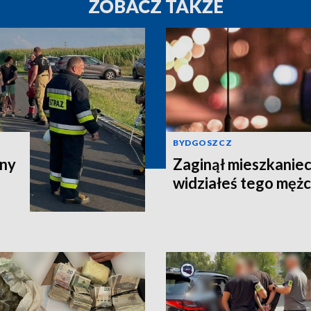
ZOBACZ TAKŻE
BYDGOSZCZ
zny
Zaginął mieszkaniec
widziałeś tego męż