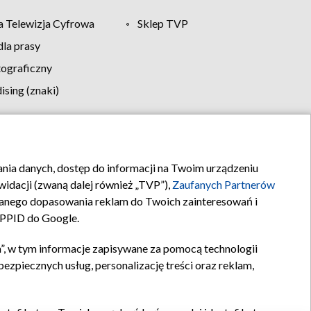
 Telewizja Cyfrowa
Sklep TVP
la prasy
tograficzny
sing (znaki)
klamy
Kontakt
rania danych, dostęp do informacji na Twoim urządzeniu
idacji (zwaną dalej również „TVP”),
Zaufanych Partnerów
anego dopasowania reklam do Twoich zainteresowań i
a PPID do Google.
”, w tym informacje zapisywane za pomocą technologii
zpiecznych usług, personalizację treści oraz reklam,