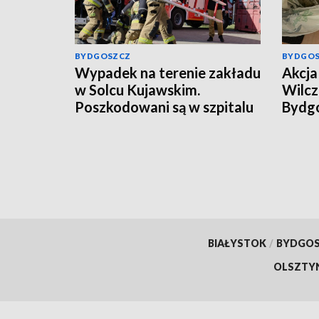
BYDGOSZCZ
BYDGO
Wypadek na terenie zakładu
Akcja 
w Solcu Kujawskim.
Wilcz
Poszkodowani są w szpitalu
Bydgo
mężcz
kilog
[wide
BIAŁYSTOK
/
BYDGO
OLSZTY