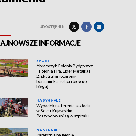
UDOSTĘPNIJ:
AJNOWSZE INFORMACJE
SPORT
Abramczyk Polonia Bydgoszcz
- Polonia Piła. Lider Metalkas
2. Ekstraligi rozgromił
beniaminka [relacja bieg po
biegu]
NA SYGNALE
Wypadek na terenie zakładu
w Solcu Kujawskim.
Poszkodowani są w szpitalu
NA SYGNALE
Paralotnia na lampie.