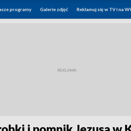
asze programy
Galerie zdjęć
Reklamuj się w TV i na
obki i pomnik Jezusa w 