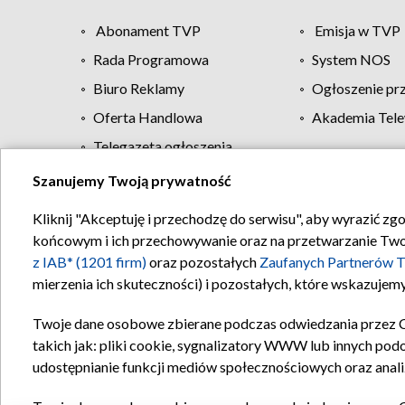
Abonament TVP
Emisja w TVP
Rada Programowa
System NOS
Biuro Reklamy
Ogłoszenie pr
Oferta Handlowa
Akademia Tele
Telegazeta ogłoszenia
Szanujemy Twoją prywatność
Regulamin TVP
Kliknij "Akceptuję i przechodzę do serwisu", aby wyrazić zg
końcowym i ich przechowywanie oraz na przetwarzanie Twoich
z IAB* (1201 firm)
oraz pozostałych
Zaufanych Partnerów T
mierzenia ich skuteczności) i pozostałych, które wskazujemy
Twoje dane osobowe zbierane podczas odwiedzania przez 
takich jak: pliki cookie, sygnalizatory WWW lub innych pod
udostępnianie funkcji mediów społecznościowych oraz anali