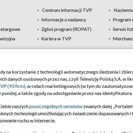
Centrum informacji TVP
Naziemna
Informacje o nadawcy
Program d
zetargowe
Zgłoś program (ROPAT)
Serwis fo
wizyjna
Kariera w TVP
Merchandi
Polityka prywatności
Moje zgody
Pomoc
Biuro re
ody na korzystanie z technologii automatycznego śledzenia i zbie
 danych osobowych przez nas, czyli Telewizję Polską S.A. w likw
VP (93 firm)
, w celach marketingowych (w tym do zautomatyzow
 poniżej, a także zgody na udostępnianie przez nas identyfikator
Ciebie naszych
poszczególnych serwisów
zwanych dalej „Portalem
obnych technologii umożliwiających świadczenie dopasowanych i be
zowanie ruchu w Internecie.