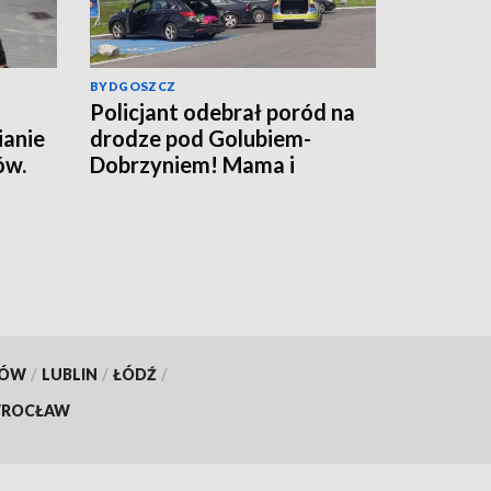
BYDGOSZCZ
Policjant odebrał poród na
ianie
drodze pod Golubiem-
ów.
Dobrzyniem! Mama i
rafił
noworodek czują się dobrze
[wideo]
KÓW
/
LUBLIN
/
ŁÓDŹ
/
ROCŁAW