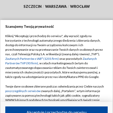
SZCZECIN
/
WARSZAWA
/
WROCŁAW
Szanujemy Twoją prywatność
Dołącz do nas:
Kliknij "Akceptuję i przechodzę do serwisu", aby wyrazić zgody na
korzystanie z technologii automatycznego śledzenia i zbierania danych,
TVP
dostęp do informacji na Twoim urządzeniu końcowym i ich
Abonament TVP
przechowywanie oraz na przetwarzanie Twoich danych osobowych przez
Regulamin TVP
nas, czyli Telewizję Polską S.A. w likwidacji (zwaną dalej również „TVP”),
Emisja w TVP
Polityka prywatności
Zaufanych Partnerów z IAB* (1201 firm)
oraz pozostałych
Zaufanych
Partnerów TVP (93 firm)
, w celach marketingowych (w tym do
Centrum informacji TVP
Moje zgody
zautomatyzowanego dopasowania reklam do Twoich zainteresowań i
mierzenia ich skuteczności) i pozostałych, które wskazujemy poniżej, a
Naziemna Telewizja Cyfrowa
Pomoc
także zgody na udostępnianie przez nas identyfikatora PPID do Google.
Sklep TVP
Biuro reklamy
Twoje dane osobowe zbierane podczas odwiedzania przez Ciebie naszych
Rada Programowa
Kontakt
poszczególnych serwisów
zwanych dalej „Portalem”, w tym informacje
zapisywane za pomocą technologii takich jak: pliki cookie, sygnalizatory
System NOS
WWW lub innych podobnych technologii umożliwiających świadczenie
dopasowanych i bezpiecznych usług, personalizację treści oraz reklam,
Informacje o nadawcy
Kanały
udostępnianie funkcji mediów społecznościowych oraz analizowanie
Akceptuję i przechodzę do serwisu