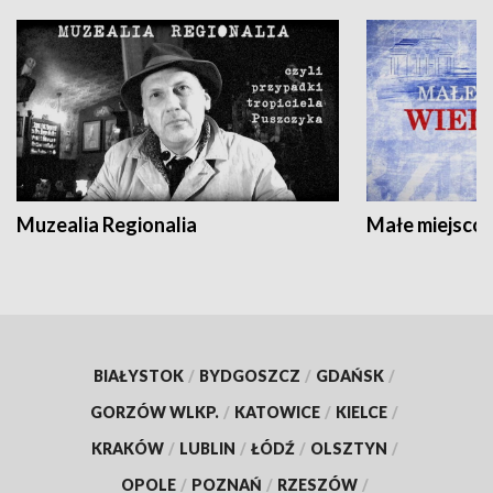
Muzealia Regionalia
Małe miejscow
BIAŁYSTOK
/
BYDGOSZCZ
/
GDAŃSK
/
GORZÓW WLKP.
/
KATOWICE
/
KIELCE
/
KRAKÓW
/
LUBLIN
/
ŁÓDŹ
/
OLSZTYN
/
OPOLE
/
POZNAŃ
/
RZESZÓW
/