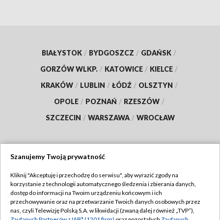
BIAŁYSTOK
/
BYDGOSZCZ
/
GDAŃSK
/
GORZÓW WLKP.
/
KATOWICE
/
KIELCE
/
KRAKÓW
/
LUBLIN
/
ŁÓDŹ
/
OLSZTYN
/
OPOLE
/
POZNAŃ
/
RZESZÓW
/
SZCZECIN
/
WARSZAWA
/
WROCŁAW
Szanujemy Twoją prywatność
Dołącz do nas:
Kliknij "Akceptuję i przechodzę do serwisu", aby wyrazić zgody na
korzystanie z technologii automatycznego śledzenia i zbierania danych,
TVP
dostęp do informacji na Twoim urządzeniu końcowym i ich
Abonament TVP
przechowywanie oraz na przetwarzanie Twoich danych osobowych przez
Regulamin TVP
nas, czyli Telewizję Polską S.A. w likwidacji (zwaną dalej również „TVP”),
Emisja w TVP
Zaufanych Partnerów z IAB* (1201 firm)
oraz pozostałych
Zaufanych