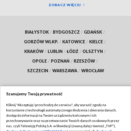
ZOBACZ WIĘCEJ
BIAŁYSTOK
/
BYDGOSZCZ
/
GDAŃSK
/
GORZÓW WLKP.
/
KATOWICE
/
KIELCE
/
KRAKÓW
/
LUBLIN
/
ŁÓDŹ
/
OLSZTYN
/
OPOLE
/
POZNAŃ
/
RZESZÓW
/
SZCZECIN
/
WARSZAWA
/
WROCŁAW
Szanujemy Twoją prywatność
Dołącz do nas:
Kliknij "Akceptuję i przechodzę do serwisu", aby wyrazić zgody na
korzystanie z technologii automatycznego śledzenia i zbierania danych,
TVP
dostęp do informacji na Twoim urządzeniu końcowym i ich
Abonament TVP
przechowywanie oraz na przetwarzanie Twoich danych osobowych przez
Regulamin TVP
nas, czyli Telewizję Polską S.A. w likwidacji (zwaną dalej również „TVP”),
Emisja w TVP