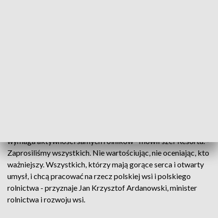
ochronę przed afrykańskim pomorem świń. - Przez trzy
weekendy, kiedy był prowadzone polowania zbiorcze,
upolowano 918 dzików i najprawdopodobniej nie będzie
wykonany roczny plan odstrzału dzików. Może trzeba, żeby
wojsko wsparło i wybiło dziki jak było w Czechach -
stwierdza Mateusz Sass, przewodniczący Komitetu
Protestacyjnego Rolników.
O problemach polskiego rolnictwa mówiono podczas
inauguracji "Porozumienia Rolniczego", powstałej z
inicjatywy Ministra Rolnictwa i Rozwoju Wsi, Jana
Krzysztofa Ardanowskiego. Zmiana sytuacji rolnictwa
wymaga aktywności samych rolników - mówił szef Resortu. -
Zaprosiliśmy wszystkich. Nie wartościując, nie oceniając, kto
ważniejszy. Wszystkich, którzy mają gorące serca i otwarty
umysł, i chcą pracować na rzecz polskiej wsi i polskiego
rolnictwa - przyznaje Jan Krzysztof Ardanowski, minister
rolnictwa i rozwoju wsi.