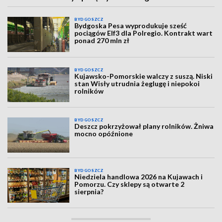
BYDGOSZCZ
Bydgoska Pesa wyprodukuje sześć
pociągów Elf3 dla Polregio. Kontrakt wart
ponad 270 mln zł
BYDGOSZCZ
Kujawsko-Pomorskie walczy z suszą. Niski
stan Wisły utrudnia żeglugę i niepokoi
rolników
BYDGOSZCZ
Deszcz pokrzyżował plany rolników. Żniwa
mocno opóźnione
BYDGOSZCZ
Niedziela handlowa 2026 na Kujawach i
Pomorzu. Czy sklepy są otwarte 2
sierpnia?