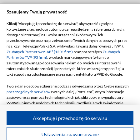
Szanujemy Twoją prywatność
Dołącz do nas:
Kliknij "Akceptuję i przechodzę do serwisu", aby wyrazić zgody na
korzystanie z technologii automatycznego śledzenia i zbierania danych,
TVP
dostęp do informacji na Twoim urządzeniu końcowym i ich
Abonament TVP
przechowywanie oraz na przetwarzanie Twoich danych osobowych przez
Regulamin TVP
nas, czyli Telewizję Polską S.A. w likwidacji (zwaną dalej również „TVP”),
Emisja w TVP
Polityka prywatności
Zaufanych Partnerów z IAB* (1201 firm)
oraz pozostałych
Zaufanych
Partnerów TVP (93 firm)
, w celach marketingowych (w tym do
Centrum informacji TVP
Moje zgody
zautomatyzowanego dopasowania reklam do Twoich zainteresowań i
mierzenia ich skuteczności) i pozostałych, które wskazujemy poniżej, a
Naziemna Telewizja Cyfrowa
Pomoc
także zgody na udostępnianie przez nas identyfikatora PPID do Google.
Sklep TVP
Biuro reklamy
Twoje dane osobowe zbierane podczas odwiedzania przez Ciebie naszych
Rada Programowa
Kontakt
poszczególnych serwisów
zwanych dalej „Portalem”, w tym informacje
zapisywane za pomocą technologii takich jak: pliki cookie, sygnalizatory
System NOS
WWW lub innych podobnych technologii umożliwiających świadczenie
dopasowanych i bezpiecznych usług, personalizację treści oraz reklam,
Informacje o nadawcy
Kanały
udostępnianie funkcji mediów społecznościowych oraz analizowanie
Akceptuję i przechodzę do serwisu
ruchu w Internecie.
Program dla prasy
©2026 Telewizja Polska S.A. w likwidacji
Biuro Reklamy
Twoje dane osobowe zbierane podczas odwiedzania przez Ciebie
Ustawienia zaawansowane
poszczególnych serwisów
na Portalu, takie jak adresy IP, identyfikatory