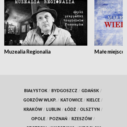
Muzealia Regionalia
Małe miejscow
BIAŁYSTOK
/
BYDGOSZCZ
/
GDAŃSK
/
GORZÓW WLKP.
/
KATOWICE
/
KIELCE
/
KRAKÓW
/
LUBLIN
/
ŁÓDŹ
/
OLSZTYN
/
OPOLE
/
POZNAŃ
/
RZESZÓW
/