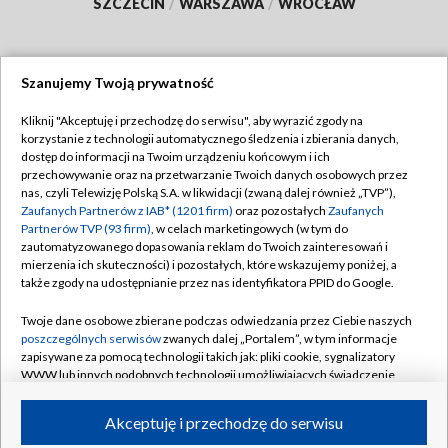
SZCZECIN
/
WARSZAWA
/
WROCŁAW
Szanujemy Twoją prywatność
Dołącz do nas:
Kliknij "Akceptuję i przechodzę do serwisu", aby wyrazić zgody na
korzystanie z technologii automatycznego śledzenia i zbierania danych,
TVP
dostęp do informacji na Twoim urządzeniu końcowym i ich
Abonament TVP
przechowywanie oraz na przetwarzanie Twoich danych osobowych przez
Regulamin TVP
nas, czyli Telewizję Polską S.A. w likwidacji (zwaną dalej również „TVP”),
Emisja w TVP
Polityka prywatności
Zaufanych Partnerów z IAB* (1201 firm)
oraz pozostałych
Zaufanych
Partnerów TVP (93 firm)
, w celach marketingowych (w tym do
Centrum informacji TVP
Moje zgody
zautomatyzowanego dopasowania reklam do Twoich zainteresowań i
mierzenia ich skuteczności) i pozostałych, które wskazujemy poniżej, a
Naziemna Telewizja Cyfrowa
Pomoc
także zgody na udostępnianie przez nas identyfikatora PPID do Google.
Sklep TVP
Biuro reklamy
Twoje dane osobowe zbierane podczas odwiedzania przez Ciebie naszych
Rada Programowa
Kontakt
poszczególnych serwisów
zwanych dalej „Portalem”, w tym informacje
zapisywane za pomocą technologii takich jak: pliki cookie, sygnalizatory
System NOS
WWW lub innych podobnych technologii umożliwiających świadczenie
dopasowanych i bezpiecznych usług, personalizację treści oraz reklam,
Informacje o nadawcy
Kanały
udostępnianie funkcji mediów społecznościowych oraz analizowanie
Akceptuję i przechodzę do serwisu
ruchu w Internecie.
Program dla prasy