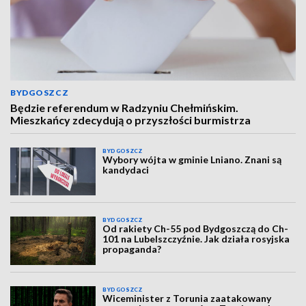
BYDGOSZCZ
Będzie referendum w Radzyniu Chełmińskim.
Mieszkańcy zdecydują o przyszłości burmistrza
BYDGOSZCZ
Wybory wójta w gminie Lniano. Znani są
kandydaci
BYDGOSZCZ
Od rakiety Ch-55 pod Bydgoszczą do Ch-
101 na Lubelszczyźnie. Jak działa rosyjska
propaganda?
BYDGOSZCZ
Wiceminister z Torunia zaatakowany