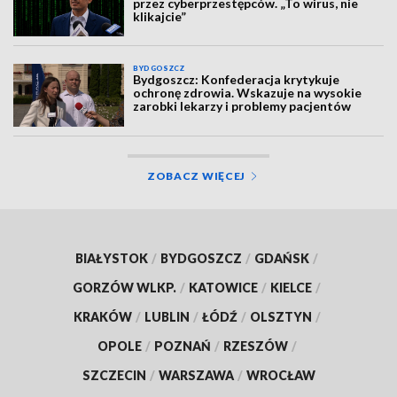
przez cyberprzestępców. „To wirus, nie
klikajcie”
BYDGOSZCZ
Bydgoszcz: Konfederacja krytykuje
ochronę zdrowia. Wskazuje na wysokie
zarobki lekarzy i problemy pacjentów
ZOBACZ WIĘCEJ
BIAŁYSTOK
/
BYDGOSZCZ
/
GDAŃSK
/
GORZÓW WLKP.
/
KATOWICE
/
KIELCE
/
KRAKÓW
/
LUBLIN
/
ŁÓDŹ
/
OLSZTYN
/
OPOLE
/
POZNAŃ
/
RZESZÓW
/
SZCZECIN
/
WARSZAWA
/
WROCŁAW