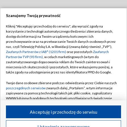
Szanujemy Twoją prywatność
Dołącz do nas:
Kliknij "Akceptuję i przechodzę do serwisu", aby wyrazić zgody na
korzystanie z technologii automatycznego śledzenia i zbierania danych,
TVP
dostęp do informacji na Twoim urządzeniu końcowym i ich
Abonament TVP
przechowywanie oraz na przetwarzanie Twoich danych osobowych przez
Regulamin TVP
nas, czyli Telewizję Polską S.A. w likwidacji (zwaną dalej również „TVP”),
Emisja w TVP
Polityka prywatności
Zaufanych Partnerów z IAB* (1201 firm)
oraz pozostałych
Zaufanych
Partnerów TVP (93 firm)
, w celach marketingowych (w tym do
Centrum informacji TVP
Moje zgody
zautomatyzowanego dopasowania reklam do Twoich zainteresowań i
mierzenia ich skuteczności) i pozostałych, które wskazujemy poniżej, a
Naziemna Telewizja Cyfrowa
Pomoc
także zgody na udostępnianie przez nas identyfikatora PPID do Google.
Sklep TVP
Biuro reklamy
Twoje dane osobowe zbierane podczas odwiedzania przez Ciebie naszych
Rada Programowa
Kontakt
poszczególnych serwisów
zwanych dalej „Portalem”, w tym informacje
zapisywane za pomocą technologii takich jak: pliki cookie, sygnalizatory
System NOS
WWW lub innych podobnych technologii umożliwiających świadczenie
dopasowanych i bezpiecznych usług, personalizację treści oraz reklam,
Informacje o nadawcy
Kanały
udostępnianie funkcji mediów społecznościowych oraz analizowanie
Akceptuję i przechodzę do serwisu
ruchu w Internecie.
Program dla prasy
©2026 Telewizja Polska S.A. w likwidacji
Biuro Reklamy
Twoje dane osobowe zbierane podczas odwiedzania przez Ciebie
Ustawienia zaawansowane